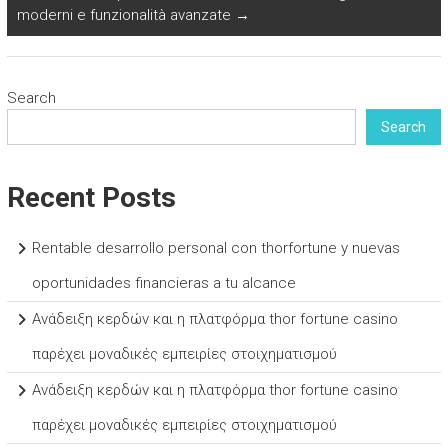
moderni e funzionalità avanzate
→
Search
Search
Recent Posts
Rentable desarrollo personal con thorfortune y nuevas
oportunidades financieras a tu alcance
Ανάδειξη κερδών και η πλατφόρμα thor fortune casino
παρέχει μοναδικές εμπειρίες στοιχηματισμού
Ανάδειξη κερδών και η πλατφόρμα thor fortune casino
παρέχει μοναδικές εμπειρίες στοιχηματισμού