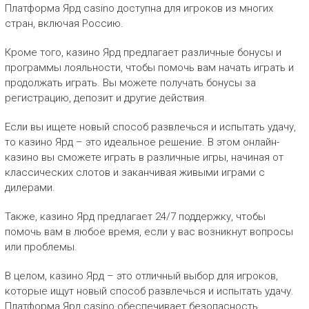
Платформа Ярд casino доступна для игроков из многих
стран, включая Россию.
Кроме того, казино Ярд предлагает различные бонусы и
программы лояльности, чтобы помочь вам начать играть и
продолжать играть. Вы можете получать бонусы за
регистрацию, депозит и другие действия.
Если вы ищете новый способ развлечься и испытать удачу,
то казино Ярд – это идеальное решение. В этом онлайн-
казино вы сможете играть в различные игры, начиная от
классических слотов и заканчивая живыми играми с
дилерами.
Также, казино Ярд предлагает 24/7 поддержку, чтобы
помочь вам в любое время, если у вас возникнут вопросы
или проблемы.
В целом, казино Ярд – это отличный выбор для игроков,
которые ищут новый способ развлечься и испытать удачу.
Платформа Ярд casino обеспечивает безопасность,