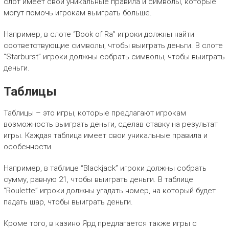
слот имеет свои уникальные правила и символы, которые
могут помочь игрокам выиграть больше.
Например, в слоте “Book of Ra” игроки должны найти
соответствующие символы, чтобы выиграть деньги. В слоте
“Starburst” игроки должны собрать символы, чтобы выиграть
деньги.
Таблицы
Таблицы – это игры, которые предлагают игрокам
возможность выиграть деньги, сделав ставку на результат
игры. Каждая таблица имеет свои уникальные правила и
особенности.
Например, в таблице “Blackjack” игроки должны собрать
сумму, равную 21, чтобы выиграть деньги. В таблице
“Roulette” игроки должны угадать номер, на который будет
падать шар, чтобы выиграть деньги.
Кроме того, в казино Ярд предлагается также игры с