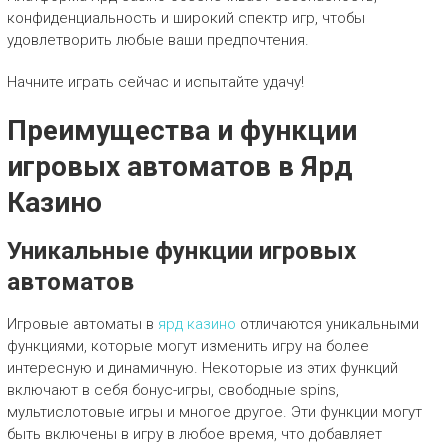
конфиденциальность и широкий спектр игр, чтобы
удовлетворить любые ваши предпочтения.
Начните играть сейчас и испытайте удачу!
Преимущества и функции
игровых автоматов в Ярд
Казино
Уникальные функции игровых
автоматов
Игровые автоматы в
ярд казино
отличаются уникальными
функциями, которые могут изменить игру на более
интересную и динамичную. Некоторые из этих функций
включают в себя бонус-игры, свободные spins,
мультислотовые игры и многое другое. Эти функции могут
быть включены в игру в любое время, что добавляет