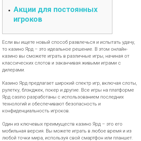
Акции для постоянных
игроков
Если вы ищете новый способ развлечься и испытать удачу,
то казино Ярд – это идеальное решение. В этом онлайн-
казино вы сможете играть в различные игры, начиная от
классических слотов и заканчивая живыми играми с
дилерами.
Казино Ярд предлагает широкий спектр игр, включая слоты,
рулетку, блэкджек, покер и другие. Все игры на платформе
Ярд casino разработаны с использованием последних
технологий и обеспечивают безопасность и
конфиденциальность игроков.
Один из ключевых преимуществ казино Ярд – это его
мобильная версия. Вы можете играть в любое время и из
любой точки мира, используя свой смартфон или планшет.