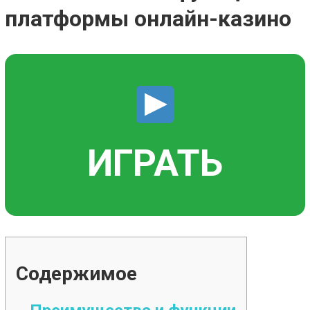
платформы онлайн-казино
ИГРАТЬ
Содержимое