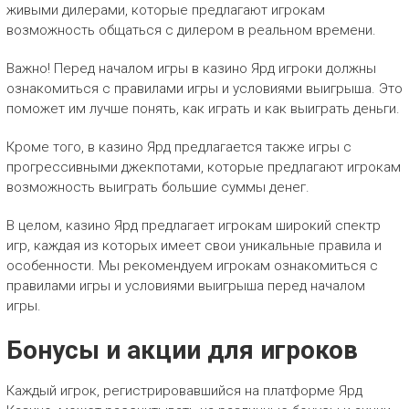
живыми дилерами, которые предлагают игрокам
возможность общаться с дилером в реальном времени.
Важно! Перед началом игры в казино Ярд игроки должны
ознакомиться с правилами игры и условиями выигрыша. Это
поможет им лучше понять, как играть и как выиграть деньги.
Кроме того, в казино Ярд предлагается также игры с
прогрессивными джекпотами, которые предлагают игрокам
возможность выиграть большие суммы денег.
В целом, казино Ярд предлагает игрокам широкий спектр
игр, каждая из которых имеет свои уникальные правила и
особенности. Мы рекомендуем игрокам ознакомиться с
правилами игры и условиями выигрыша перед началом
игры.
Бонусы и акции для игроков
Каждый игрок, регистрировавшийся на платформе Ярд