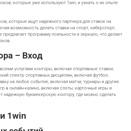
ков, которые уже используют 1win, и узнать о их опыте
оков, которые ищут надежного партнера для ставок на
лючая возможность делать ставки на спорт, киберспорт,
е предлагает программу лояльности и зеркало, что делает
оков.
ора – Вход
всеми услугами конторы, включая спортивные ставки,
рокий спектр спортивных дисциплин, включая футбол,
авку на любое событие, включая матчи, турниры и другие.
гр в онлайн-казино, включая слоты, карточные игры и
ищет надежную букмекерскую контору, где можно сделать
и 1win
ых событий