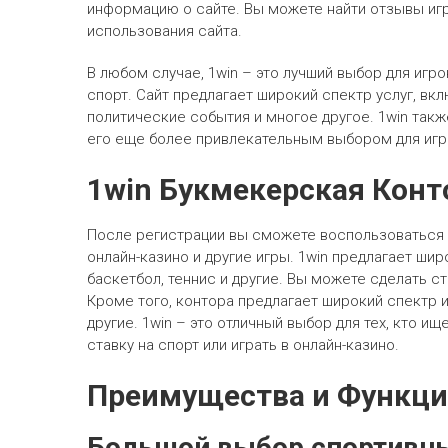
информацию о сайте. Вы можете найти отзывы игро
использования сайта.
В любом случае, 1win – это лучший выбор для игр
спорт. Сайт предлагает широкий спектр услуг, вк
политические события и многое другое. 1win такж
его еще более привлекательным выбором для игр
1win Букмекерская Конт
После регистрации вы сможете воспользоваться 
онлайн-казино и другие игры. 1win предлагает ши
баскетбол, теннис и другие. Вы можете сделать ст
Кроме того, контора предлагает широкий спектр и
другие. 1win – это отличный выбор для тех, кто 
ставку на спорт или играть в онлайн-казино.
Преимущества и Функци
Большой выбор спортивн