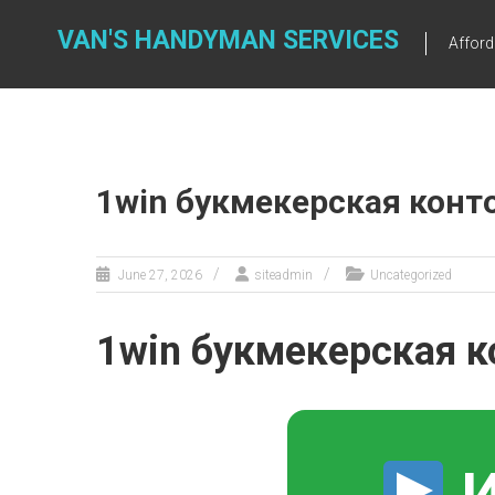
Skip
to
VAN'S HANDYMAN SERVICES
Affor
content
1win букмекерская конт
June 27, 2026
siteadmin
Uncategorized
1win букмекерская к
И