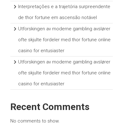
Interpretações e a trajetória surpreendente
de thor fortune em ascensão notável
Utforskingen av moderne gambling avslører
ofte skjulte fordeler med thor fortune online
casino for entusiaster
Utforskingen av moderne gambling avslører
ofte skjulte fordeler med thor fortune online
casino for entusiaster
Recent Comments
No comments to show.