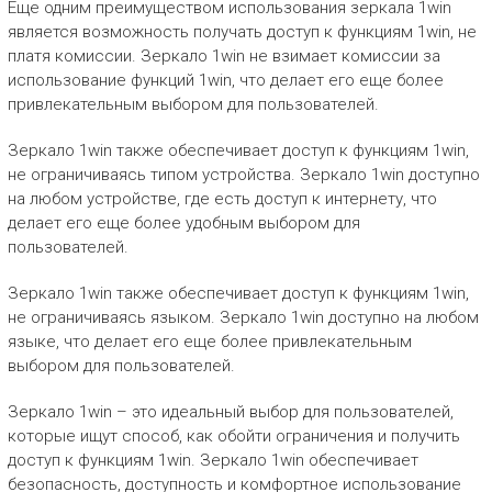
Еще одним преимуществом использования зеркала 1win
является возможность получать доступ к функциям 1win, не
платя комиссии. Зеркало 1win не взимает комиссии за
использование функций 1win, что делает его еще более
привлекательным выбором для пользователей.
Зеркало 1win также обеспечивает доступ к функциям 1win,
не ограничиваясь типом устройства. Зеркало 1win доступно
на любом устройстве, где есть доступ к интернету, что
делает его еще более удобным выбором для
пользователей.
Зеркало 1win также обеспечивает доступ к функциям 1win,
не ограничиваясь языком. Зеркало 1win доступно на любом
языке, что делает его еще более привлекательным
выбором для пользователей.
Зеркало 1win – это идеальный выбор для пользователей,
которые ищут способ, как обойти ограничения и получить
доступ к функциям 1win. Зеркало 1win обеспечивает
безопасность, доступность и комфортное использование