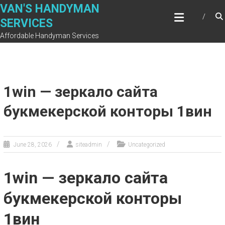
Skip
VAN'S HANDYMAN
to
SERVICES
content
Affordable Handyman Services
1win — зеркало сайта
букмекерской конторы 1вин
June 28, 2026
siteadmin
Uncategorized
1win — зеркало сайта
букмекерской конторы
1вин