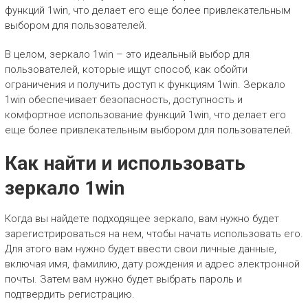
функций 1win, что делает его еще более привлекательным
выбором для пользователей.
В целом, зеркало 1win – это идеальный выбор для
пользователей, которые ищут способ, как обойти
ограничения и получить доступ к функциям 1win. Зеркало
1win обеспечивает безопасность, доступность и
комфортное использование функций 1win, что делает его
еще более привлекательным выбором для пользователей.
Как найти и использовать
зеркало 1win
Когда вы найдете подходящее зеркало, вам нужно будет
зарегистрироваться на нем, чтобы начать использовать его.
Для этого вам нужно будет ввести свои личные данные,
включая имя, фамилию, дату рождения и адрес электронной
почты. Затем вам нужно будет выбрать пароль и
подтвердить регистрацию.