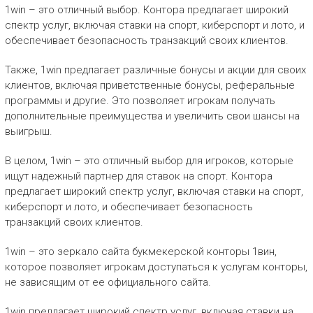
1win – это отличный выбор. Контора предлагает широкий
спектр услуг, включая ставки на спорт, киберспорт и лото, и
обеспечивает безопасность транзакций своих клиентов.
Также, 1win предлагает различные бонусы и акции для своих
клиентов, включая приветственные бонусы, реферальные
программы и другие. Это позволяет игрокам получать
дополнительные преимущества и увеличить свои шансы на
выигрыш.
В целом, 1win – это отличный выбор для игроков, которые
ищут надежный партнер для ставок на спорт. Контора
предлагает широкий спектр услуг, включая ставки на спорт,
киберспорт и лото, и обеспечивает безопасность
транзакций своих клиентов.
1win – это зеркало сайта букмекерской конторы 1вин,
которое позволяет игрокам доступаться к услугам конторы,
не зависящим от ее официального сайта.
1win предлагает широкий спектр услуг, включая ставки на