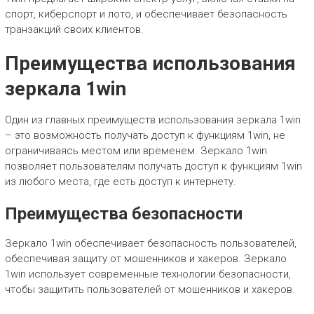
спорт, киберспорт и лото, и обеспечивает безопасность
транзакций своих клиентов.
Преимущества использования
зеркала 1win
Один из главных преимуществ использования зеркала 1win
– это возможность получать доступ к функциям 1win, не
ограничиваясь местом или временем. Зеркало 1win
позволяет пользователям получать доступ к функциям 1win
из любого места, где есть доступ к интернету.
Преимущества безопасности
Зеркало 1win обеспечивает безопасность пользователей,
обеспечивая защиту от мошенников и хакеров. Зеркало
1win использует современные технологии безопасности,
чтобы защитить пользователей от мошенников и хакеров.