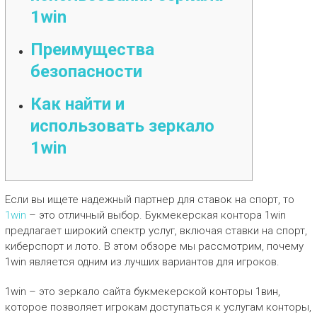
1win
Преимущества
безопасности
Как найти и
использовать зеркало
1win
Если вы ищете надежный партнер для ставок на спорт, то
1win
– это отличный выбор. Букмекерская контора 1win
предлагает широкий спектр услуг, включая ставки на спорт,
киберспорт и лото. В этом обзоре мы рассмотрим, почему
1win является одним из лучших вариантов для игроков.
1win – это зеркало сайта букмекерской конторы 1вин,
которое позволяет игрокам доступаться к услугам конторы,