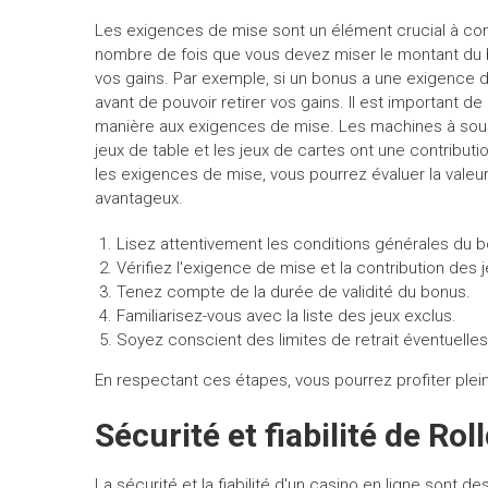
Les exigences de mise sont un élément crucial à co
nombre de fois que vous devez miser le montant du bo
vos gains. Par exemple, si un bonus a une exigence 
avant de pouvoir retirer vos gains. Il est important 
manière aux exigences de mise. Les machines à sous
jeux de table et les jeux de cartes ont une contribut
les exigences de mise, vous pourrez évaluer la valeur
avantageux.
Lisez attentivement les conditions générales du 
Vérifiez l'exigence de mise et la contribution des j
Tenez compte de la durée de validité du bonus.
Familiarisez-vous avec la liste des jeux exclus.
Soyez conscient des limites de retrait éventuelles
En respectant ces étapes, vous pourrez profiter ple
Sécurité et fiabilité de Ro
La sécurité et la fiabilité d'un casino en ligne sont d