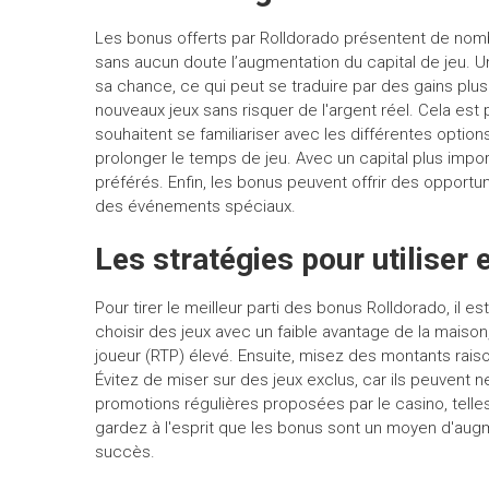
Les bonus offerts par Rolldorado présentent de nomb
sans aucun doute l’augmentation du capital de jeu. U
sa chance, ce qui peut se traduire par des gains plu
nouveaux jeux sans risquer de l'argent réel. Cela est
souhaitent se familiariser avec les différentes optio
prolonger le temps de jeu. Avec un capital plus impor
préférés. Enfin, les bonus peuvent offrir des opportun
des événements spéciaux.
Les stratégies pour utiliser
Pour tirer le meilleur parti des bonus Rolldorado, il
choisir des jeux avec un faible avantage de la maison
joueur (RTP) élevé. Ensuite, misez des montants ra
Évitez de miser sur des jeux exclus, car ils peuvent 
promotions régulières proposées par le casino, telles 
gardez à l'esprit que les bonus sont un moyen d'augm
succès.