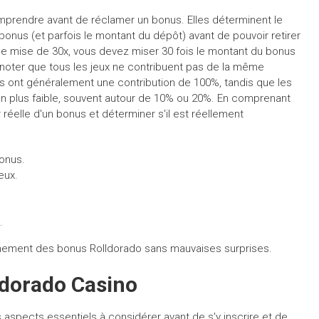
mprendre avant de réclamer un bonus. Elles déterminent le
nus (et parfois le montant du dépôt) avant de pouvoir retirer
de mise de 30x, vous devez miser 30 fois le montant du bonus
de noter que tous les jeux ne contribuent pas de la même
 ont généralement une contribution de 100%, tandis que les
ion plus faible, souvent autour de 10% ou 20%. En comprenant
 réelle d'un bonus et déterminer s'il est réellement
bonus.
eux.
.
inement des bonus Rolldorado sans mauvaises surprises.
lldorado Casino
es aspects essentiels à considérer avant de s'y inscrire et de