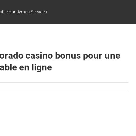
dable Handyman Services
dorado casino bonus pour une
able en ligne