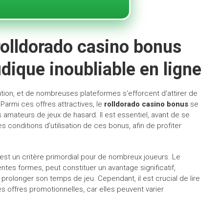
rolldorado casino bonus
dique inoubliable en ligne
ution, et de nombreuses plateformes s'efforcent d'attirer de
 Parmi ces offres attractives, le
rolldorado casino bonus
se
mateurs de jeux de hasard. Il est essentiel, avant de se
 conditions d'utilisation de ces bonus, afin de profiter
 est un critère primordial pour de nombreux joueurs. Le
ntes formes, peut constituer un avantage significatif,
olonger son temps de jeu. Cependant, il est crucial de lire
s offres promotionnelles, car elles peuvent varier