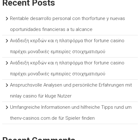
Recent Posts
Rentable desarrollo personal con thorfortune y nuevas
oportunidades financieras a tu alcance
Ανάδειξη κερδών και η πλατφόρμα thor fortune casino
παρέχει μοναδικές εμπειρίες στοιχηματισμού
Ανάδειξη κερδών και η πλατφόρμα thor fortune casino
παρέχει μοναδικές εμπειρίες στοιχηματισμού
Anspruchsvolle Analysen und persönliche Erfahrungen mit
ninlay casino für kluge Nutzer
Umfangreiche Informationen und hilfreiche Tipps rund um
thenv-casinos.com.de für Spieler finden