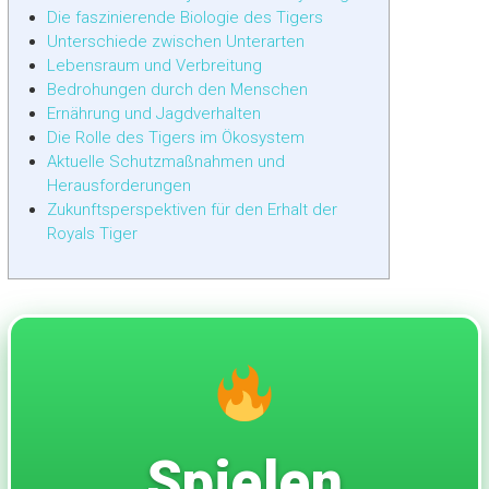
Die faszinierende Biologie des Tigers
Unterschiede zwischen Unterarten
Lebensraum und Verbreitung
Bedrohungen durch den Menschen
Ernährung und Jagdverhalten
Die Rolle des Tigers im Ökosystem
Aktuelle Schutzmaßnahmen und
Herausforderungen
Zukunftsperspektiven für den Erhalt der
Royals Tiger
Spielen