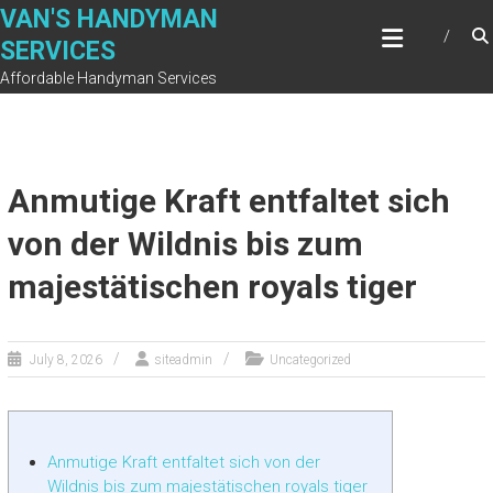
Skip
VAN'S HANDYMAN
to
SERVICES
content
Affordable Handyman Services
Anmutige Kraft entfaltet sich
von der Wildnis bis zum
majestätischen royals tiger
July 8, 2026
siteadmin
Uncategorized
Anmutige Kraft entfaltet sich von der
Wildnis bis zum majestätischen royals tiger