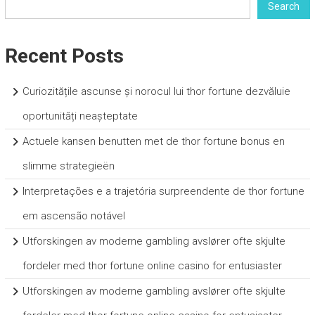
Search
Recent Posts
Curiozitățile ascunse și norocul lui thor fortune dezvăluie
oportunități neașteptate
Actuele kansen benutten met de thor fortune bonus en
slimme strategieën
Interpretações e a trajetória surpreendente de thor fortune
em ascensão notável
Utforskingen av moderne gambling avslører ofte skjulte
fordeler med thor fortune online casino for entusiaster
Utforskingen av moderne gambling avslører ofte skjulte