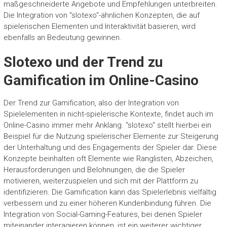
maßgeschneiderte Angebote und Empfehlungen unterbreiten.
Die Integration von "slotexo"-ähnlichen Konzepten, die auf
spielerischen Elementen und Interaktivität basieren, wird
ebenfalls an Bedeutung gewinnen.
Slotexo und der Trend zu
Gamification im Online-Casino
Der Trend zur Gamification, also der Integration von
Spielelementen in nicht-spielerische Kontexte, findet auch im
Online-Casino immer mehr Anklang. "slotexo" stellt hierbei ein
Beispiel für die Nutzung spielerischer Elemente zur Steigerung
der Unterhaltung und des Engagements der Spieler dar. Diese
Konzepte beinhalten oft Elemente wie Ranglisten, Abzeichen,
Herausforderungen und Belohnungen, die die Spieler
motivieren, weiterzuspielen und sich mit der Plattform zu
identifizieren. Die Gamification kann das Spielerlebnis vielfältig
verbessern und zu einer höheren Kundenbindung führen. Die
Integration von Social-Gaming-Features, bei denen Spieler
miteinander interagieren können, ist ein weiterer wichtiger