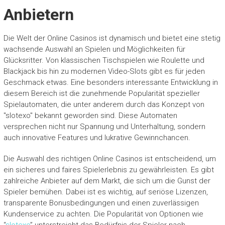
Anbietern
Die Welt der Online Casinos ist dynamisch und bietet eine stetig
wachsende Auswahl an Spielen und Möglichkeiten für
Glücksritter. Von klassischen Tischspielen wie Roulette und
Blackjack bis hin zu modernen Video-Slots gibt es für jeden
Geschmack etwas. Eine besonders interessante Entwicklung in
diesem Bereich ist die zunehmende Popularität spezieller
Spielautomaten, die unter anderem durch das Konzept von
"slotexo" bekannt geworden sind. Diese Automaten
versprechen nicht nur Spannung und Unterhaltung, sondern
auch innovative Features und lukrative Gewinnchancen.
Die Auswahl des richtigen Online Casinos ist entscheidend, um
ein sicheres und faires Spielerlebnis zu gewährleisten. Es gibt
zahlreiche Anbieter auf dem Markt, die sich um die Gunst der
Spieler bemühen. Dabei ist es wichtig, auf seriöse Lizenzen,
transparente Bonusbedingungen und einen zuverlässigen
Kundenservice zu achten. Die Popularität von Optionen wie