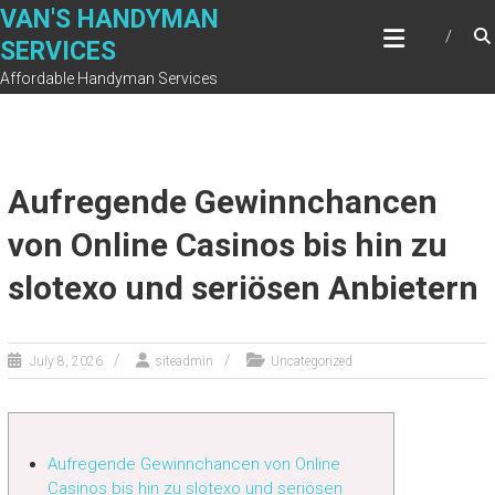
Skip
VAN'S HANDYMAN
to
SERVICES
content
Affordable Handyman Services
Aufregende Gewinnchancen
von Online Casinos bis hin zu
slotexo und seriösen Anbietern
July 8, 2026
siteadmin
Uncategorized
Aufregende Gewinnchancen von Online
Casinos bis hin zu slotexo und seriösen