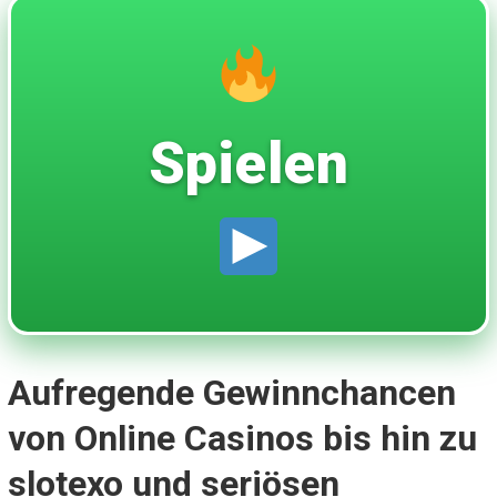
Spielen
Aufregende Gewinnchancen
von Online Casinos bis hin zu
slotexo und seriösen