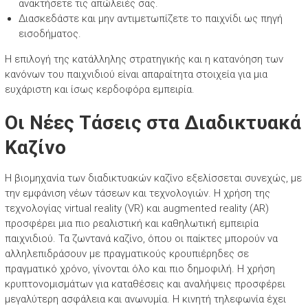
ανακτήσετε τις απώλειές σας.
Διασκεδάστε και μην αντιμετωπίζετε το παιχνίδι ως πηγή
εισοδήματος.
Η επιλογή της κατάλληλης στρατηγικής και η κατανόηση των
κανόνων του παιχνιδιού είναι απαραίτητα στοιχεία για μια
ευχάριστη και ίσως κερδοφόρα εμπειρία.
Οι Νέες Τάσεις στα Διαδικτυακά
Καζίνο
Η βιομηχανία των διαδικτυακών καζίνο εξελίσσεται συνεχώς, με
την εμφάνιση νέων τάσεων και τεχνολογιών. Η χρήση της
τεχνολογίας virtual reality (VR) και augmented reality (AR)
προσφέρει μια πιο ρεαλιστική και καθηλωτική εμπειρία
παιχνιδιού. Τα ζωντανά καζίνο, όπου οι παίκτες μπορούν να
αλληλεπιδράσουν με πραγματικούς κρουπιέρηδες σε
πραγματικό χρόνο, γίνονται όλο και πιο δημοφιλή. Η χρήση
κρυπτονομισμάτων για καταθέσεις και αναλήψεις προσφέρει
μεγαλύτερη ασφάλεια και ανωνυμία. Η κινητή τηλεφωνία έχει