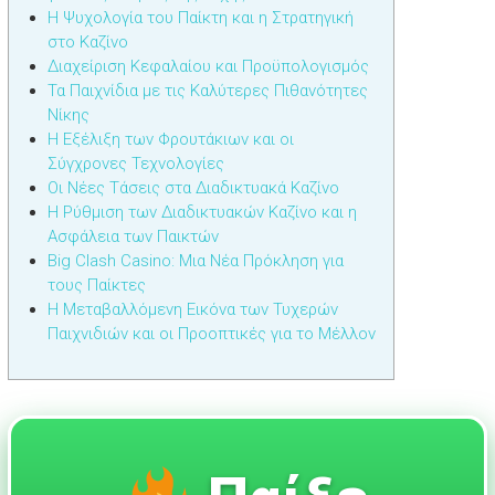
Η Ψυχολογία του Παίκτη και η Στρατηγική
στο Καζίνο
Διαχείριση Κεφαλαίου και Προϋπολογισμός
Τα Παιχνίδια με τις Καλύτερες Πιθανότητες
Νίκης
Η Εξέλιξη των Φρουτάκιων και οι
Σύγχρονες Τεχνολογίες
Οι Νέες Τάσεις στα Διαδικτυακά Καζίνο
Η Ρύθμιση των Διαδικτυακών Καζίνο και η
Ασφάλεια των Παικτών
Big Clash Casino: Μια Νέα Πρόκληση για
τους Παίκτες
Η Μεταβαλλόμενη Εικόνα των Τυχερών
Παιχνιδιών και οι Προοπτικές για το Μέλλον