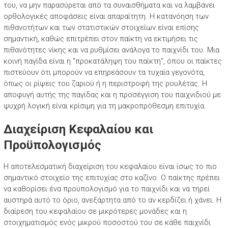
του, να μην παρασύρεται από τα συναισθήματα και να λαμβάνει
ορθολογικές αποφάσεις είναι απαραίτητη. Η κατανόηση των
πιθανοτήτων και των στατιστικών στοιχείων είναι επίσης
σημαντική, καθώς επιτρέπει στον παίκτη να εκτιμήσει τις
πιθανότητες νίκης και να ρυθμίσει ανάλογα το παιχνίδι του. Μια
κοινή παγίδα είναι η "προκατάληψη του παίκτη", όπου οι παίκτες
πιστεύουν ότι μπορούν να επηρεάσουν τα τυχαία γεγονότα,
όπως οι ρίψεις του ζαριού ή η περιστροφή της ρουλέτας. Η
αποφυγή αυτής της παγίδας και η προσέγγιση του παιχνιδιού με
ψυχρή λογική είναι κρίσιμη για τη μακροπρόθεσμη επιτυχία.
Διαχείριση Κεφαλαίου και
Προϋπολογισμός
Η αποτελεσματική διαχείριση του κεφαλαίου είναι ίσως το πιο
σημαντικό στοιχείο της επιτυχίας στο καζίνο. Ο παίκτης πρέπει
να καθορίσει ένα προϋπολογισμό για το παιχνίδι και να τηρεί
αυστηρά αυτό το όριο, ανεξάρτητα από το αν κερδίζει ή χάνει. Η
διαίρεση του κεφαλαίου σε μικρότερες μονάδες και η
στοιχηματισμός ενός μικρού ποσοστού του σε κάθε παιχνίδι