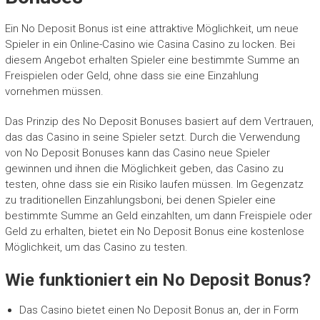
Ein No Deposit Bonus ist eine attraktive Möglichkeit, um neue
Spieler in ein Online-Casino wie Casina Casino zu locken. Bei
diesem Angebot erhalten Spieler eine bestimmte Summe an
Freispielen oder Geld, ohne dass sie eine Einzahlung
vornehmen müssen.
Das Prinzip des No Deposit Bonuses basiert auf dem Vertrauen,
das das Casino in seine Spieler setzt. Durch die Verwendung
von No Deposit Bonuses kann das Casino neue Spieler
gewinnen und ihnen die Möglichkeit geben, das Casino zu
testen, ohne dass sie ein Risiko laufen müssen. Im Gegenzatz
zu traditionellen Einzahlungsboni, bei denen Spieler eine
bestimmte Summe an Geld einzahlten, um dann Freispiele oder
Geld zu erhalten, bietet ein No Deposit Bonus eine kostenlose
Möglichkeit, um das Casino zu testen.
Wie funktioniert ein No Deposit Bonus?
Das Casino bietet einen No Deposit Bonus an, der in Form