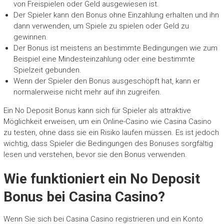
von Freispielen oder Geld ausgewiesen ist.
Der Spieler kann den Bonus ohne Einzahlung erhalten und ihn
dann verwenden, um Spiele zu spielen oder Geld zu
gewinnen.
Der Bonus ist meistens an bestimmte Bedingungen wie zum
Beispiel eine Mindesteinzahlung oder eine bestimmte
Spielzeit gebunden.
Wenn der Spieler den Bonus ausgeschöpft hat, kann er
normalerweise nicht mehr auf ihn zugreifen.
Ein No Deposit Bonus kann sich für Spieler als attraktive
Möglichkeit erweisen, um ein Online-Casino wie Casina Casino
zu testen, ohne dass sie ein Risiko laufen müssen. Es ist jedoch
wichtig, dass Spieler die Bedingungen des Bonuses sorgfältig
lesen und verstehen, bevor sie den Bonus verwenden.
Wie funktioniert ein No Deposit
Bonus bei Casina Casino?
Wenn Sie sich bei Casina Casino registrieren und ein Konto