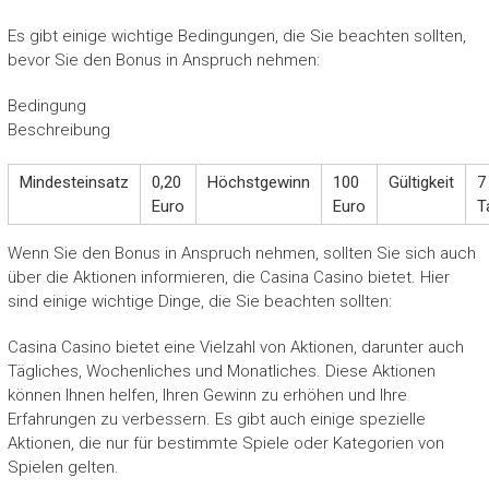
Es gibt einige wichtige Bedingungen, die Sie beachten sollten,
bevor Sie den Bonus in Anspruch nehmen:
Bedingung
Beschreibung
Mindesteinsatz
0,20
Höchstgewinn
100
Gültigkeit
7
Euro
Euro
T
Wenn Sie den Bonus in Anspruch nehmen, sollten Sie sich auch
über die Aktionen informieren, die Casina Casino bietet. Hier
sind einige wichtige Dinge, die Sie beachten sollten:
Casina Casino bietet eine Vielzahl von Aktionen, darunter auch
Tägliches, Wochenliches und Monatliches. Diese Aktionen
können Ihnen helfen, Ihren Gewinn zu erhöhen und Ihre
Erfahrungen zu verbessern. Es gibt auch einige spezielle
Aktionen, die nur für bestimmte Spiele oder Kategorien von
Spielen gelten.