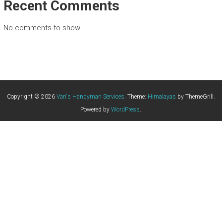
Recent Comments
No comments to show.
Copyright © 2026
Van's Handyman Services
. Theme:
Himalayas
by ThemeGrill.
Powered by
WordPress
.