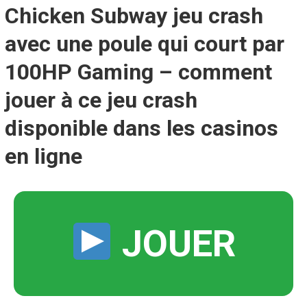
Chicken Subway jeu crash
avec une poule qui court par
100HP Gaming – comment
jouer à ce jeu crash
disponible dans les casinos
en ligne
JOUER