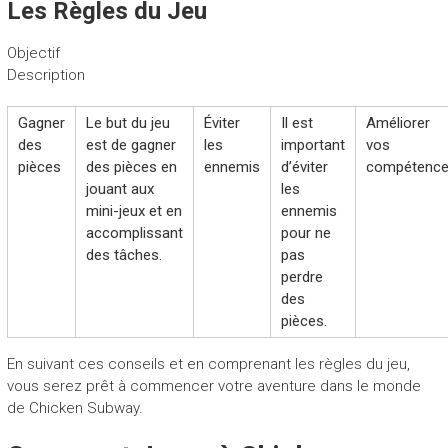
Les Règles du Jeu
Objectif
Description
Gagner
Le but du jeu
Éviter
Il est
Améliorer
des
est de gagner
les
important
vos
pièces
des pièces en
ennemis
d’éviter
compétenc
jouant aux
les
mini-jeux et en
ennemis
accomplissant
pour ne
des tâches.
pas
perdre
des
pièces.
En suivant ces conseils et en comprenant les règles du jeu,
vous serez prêt à commencer votre aventure dans le monde
de Chicken Subway.