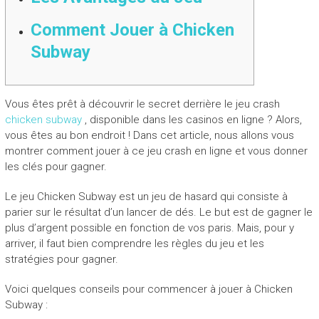
Comment Jouer à Chicken
Subway
Vous êtes prêt à découvrir le secret derrière le jeu crash
chicken subway
, disponible dans les casinos en ligne ? Alors,
vous êtes au bon endroit ! Dans cet article, nous allons vous
montrer comment jouer à ce jeu crash en ligne et vous donner
les clés pour gagner.
Le jeu Chicken Subway est un jeu de hasard qui consiste à
parier sur le résultat d’un lancer de dés. Le but est de gagner le
plus d’argent possible en fonction de vos paris. Mais, pour y
arriver, il faut bien comprendre les règles du jeu et les
stratégies pour gagner.
Voici quelques conseils pour commencer à jouer à Chicken
Subway :