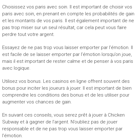
Choisissez vos paris avec soin. Il est important de choisir vos
paris avec soin, en prenant en compte les probabilités de gain
et les montants de vos paris. Il est également important de ne
pas trop miser sur un seul résultat, car cela peut vous faire
perdre tout votre argent.
Essayez de ne pas trop vous laisser emporter par l’émotion. Il
est facile de se laisser emporter par l’émotion lorsqu’on joue,
mais il est important de rester calme et de penser à vos paris
avec logique.
Utilisez vos bonus. Les casinos en ligne offrent souvent des
bonus pour inciter les joueurs à jouer. Il est important de bien
comprendre les conditions des bonus et de les utiliser pour
augmenter vos chances de gain.
En suivant ces conseils, vous serez prêt à jouer à Chicken
Subway et à gagner de l’argent. N’oubliez pas de jouer
responsable et de ne pas trop vous laisser emporter par
l’émotion.