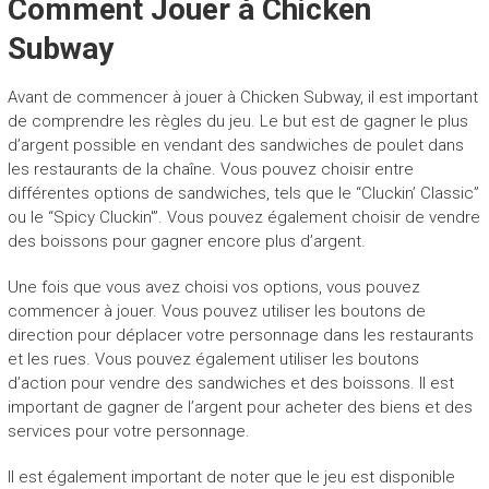
Comment Jouer à Chicken
Subway
Avant de commencer à jouer à Chicken Subway, il est important
de comprendre les règles du jeu. Le but est de gagner le plus
d’argent possible en vendant des sandwiches de poulet dans
les restaurants de la chaîne. Vous pouvez choisir entre
différentes options de sandwiches, tels que le “Cluckin’ Classic”
ou le “Spicy Cluckin'”. Vous pouvez également choisir de vendre
des boissons pour gagner encore plus d’argent.
Une fois que vous avez choisi vos options, vous pouvez
commencer à jouer. Vous pouvez utiliser les boutons de
direction pour déplacer votre personnage dans les restaurants
et les rues. Vous pouvez également utiliser les boutons
d’action pour vendre des sandwiches et des boissons. Il est
important de gagner de l’argent pour acheter des biens et des
services pour votre personnage.
Il est également important de noter que le jeu est disponible