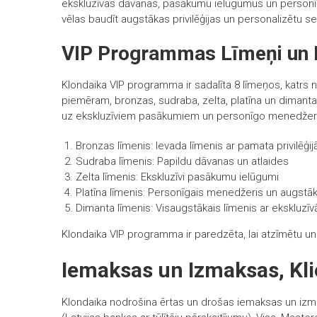
ekskluzīvas dāvanas, pasākumu ielūgumus un personīg
vēlas baudīt augstākas privilēģijas un personalizētu se
VIP Programmas Līmeņi un P
Klondaika VIP programma ir sadalīta 8 līmeņos, katrs no 
piemēram, bronzas, sudraba, zelta, platīna un dimanta
uz ekskluzīviem pasākumiem un personīgo menedžeri, 
Bronzas līmenis: Ievada līmenis ar pamata privilēģi
Sudraba līmenis: Papildu dāvanas un atlaides
Zelta līmenis: Ekskluzīvi pasākumu ielūgumi
Platīna līmenis: Personīgais menedžeris un augstāk
Dimanta līmenis: Visaugstākais līmenis ar ekskluzīv
Klondaika VIP programma ir paredzēta, lai atzīmētu un
Iemaksas un Izmaksas, Kli
Klondaika nodrošina ērtas un drošas iemaksas un izma