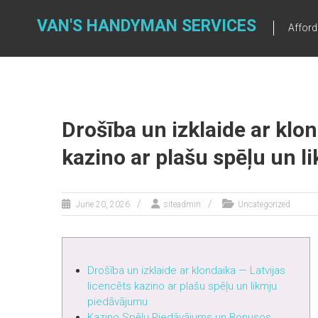
Skip
to
VAN'S HANDYMAN SERVICES
Affor
content
Drošība un izklaide ar klon
kazino ar plašu spēļu un 
June 20, 2026
siteadmin
Uncategorized
Drošība un izklaide ar klondaika — Latvijas
licencēts kazino ar plašu spēļu un likmju
piedāvājumu
Kazino Spēļu Piedāvājums un Bonusos