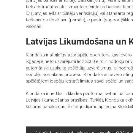
(Latvijas bankas ar tūlītēju pārskaitījumu), Visa, Maste
tiek apstrādātas ātri, izmantojot vietējās bankas. Klon
ID (Latvijas e-ID ar tūlītēju verifikāciju) vai standarta 
tiešsaistes tērzētavu (primāri), e-pastu (
support@klond
valodās.
Latvijas Likumdošana un K
Klondaika ir atbildīgs azartspēļu operators, kas ievēr
ikgadējie neto uzvarējumi līdz 3000 eiro ir nodokļu brīvi
automātiski uzskaita spēlētāju uzvarējumus, lai nodroš
nodokļu nomaksas procesu. Klondaika arī ievēro stingr
spēlētājiem iespēju iestatīt limitus savai spēlei un sa
Klondaika ir ne tikai izklaides platforma, bet arī uzti
Latvijas likumdošanas prasības. Turklāt, Klondaika aktī
kultūras pasākumus. Šis ieguldījums apliecina Klondaika 
←
Detailed analysis of jaakcasino reveals UKGC com