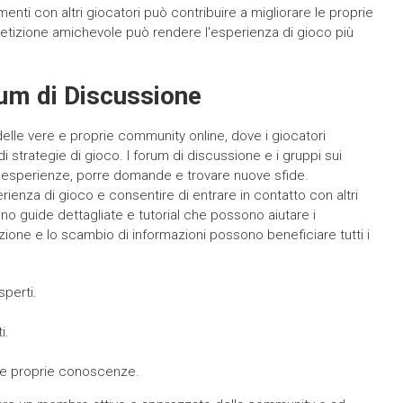
menti con altri giocatori può contribuire a migliorare le proprie
petizione amichevole può rendere l'esperienza di gioco più
um di Discussione
delle vere e proprie community online, dove i giocatori
 strategie di gioco. I forum di discussione e i gruppi sui
e esperienze, porre domande e trovare nuove sfide.
ienza di gioco e consentire di entrare in contatto con altri
no guide dettagliate e tutorial che possono aiutare i
razione e lo scambio di informazioni possono beneficiare tutti i
sperti.
i.
 le proprie conoscenze.