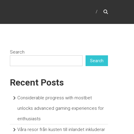
Search
Search
Recent Posts
Considerable progress with mostbet
unlocks advanced gaming experiences for
enthusiasts
Våra resor från kusten till inlandet inkluderar