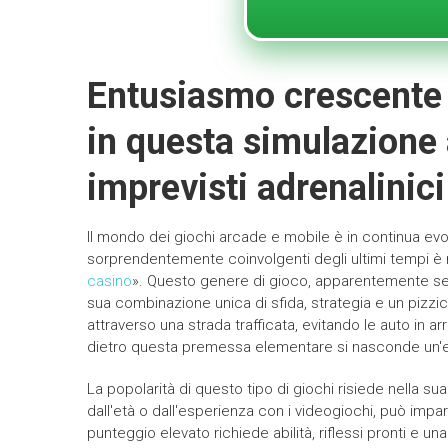
Entusiasmo crescente 
in questa simulazione 
imprevisti adrenalinici
Il mondo dei giochi arcade e mobile è in continua evo
sorprendentemente coinvolgenti degli ultimi tempi è
casino
». Questo genere di gioco, apparentemente semp
sua combinazione unica di sfida, strategia e un pizzico
attraverso una strada trafficata, evitando le auto in 
dietro questa premessa elementare si nasconde un'
La popolarità di questo tipo di giochi risiede nella 
dall'età o dall'esperienza con i videogiochi, può impa
punteggio elevato richiede abilità, riflessi pronti e 