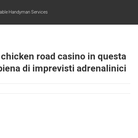
dable Handyman Services
chicken road casino in questa
iena di imprevisti adrenalinici