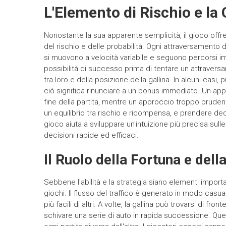
L'Elemento di Rischio e la 
Nonostante la sua apparente semplicità, il gioco offr
del rischio e delle probabilità. Ogni attraversamento 
si muovono a velocità variabile e seguono percorsi im
possibilità di successo prima di tentare un attraversa
tra loro e della posizione della gallina. In alcuni ca
ciò significa rinunciare a un bonus immediato. Un app
fine della partita, mentre un approccio troppo prudent
un equilibrio tra rischio e ricompensa, e prendere dec
gioco aiuta a sviluppare un'intuizione più precisa sull
decisioni rapide ed efficaci.
Il Ruolo della Fortuna e della
Sebbene l'abilità e la strategia siano elementi importan
giochi. Il flusso del traffico è generato in modo casu
più facili di altri. A volte, la gallina può trovarsi di f
schivare una serie di auto in rapida successione. Que