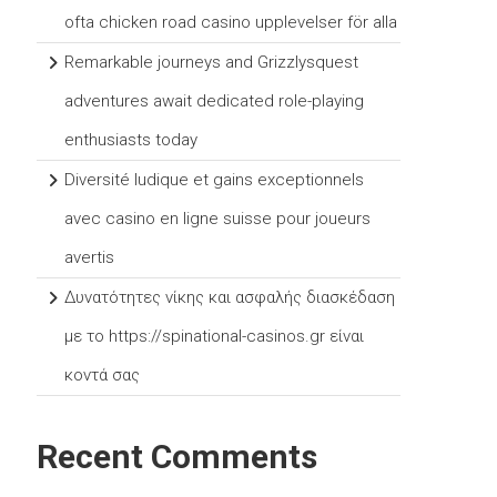
ofta chicken road casino upplevelser för alla
Remarkable journeys and Grizzlysquest
adventures await dedicated role-playing
enthusiasts today
Diversité ludique et gains exceptionnels
avec casino en ligne suisse pour joueurs
avertis
Δυνατότητες νίκης και ασφαλής διασκέδαση
με το https://spinational-casinos.gr είναι
κοντά σας
Recent Comments