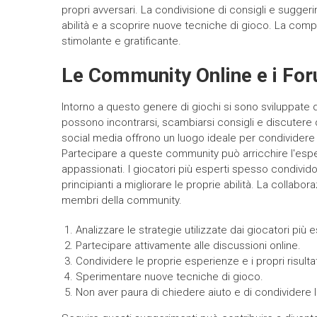
propri avversari. La condivisione di consigli e suggeri
abilità e a scoprire nuove tecniche di gioco. La com
stimolante e gratificante.
Le Community Online e i For
Intorno a questo genere di giochi si sono sviluppate 
possono incontrarsi, scambiarsi consigli e discutere di
social media offrono un luogo ideale per condivider
Partecipare a queste community può arricchire l'esper
appassionati. I giocatori più esperti spesso condivido
principianti a migliorare le proprie abilità. La collabo
membri della community.
Analizzare le strategie utilizzate dai giocatori più e
Partecipare attivamente alle discussioni online.
Condividere le proprie esperienze e i propri risultat
Sperimentare nuove tecniche di gioco.
Non aver paura di chiedere aiuto e di condividere