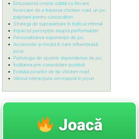
Entuziasmul crește odată cu fiecare
încercare de a traversa chicken road, un joc
palpitant pentru cunoscători
Strategii de supraviețuire în traficul infernal
Impactul percepției asupra performanței
Personalizarea experienței de joc
Accesoriile și modul în care influențează
jocul
Psihologia din spatele dependenței de joc
Învățarea prin consolidare pozitivă
Evoluția jocurilor de tip chicken road
Viitorul interacțiunii om-mașină în jocuri
Joacă