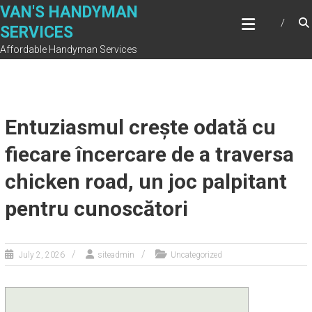
Skip
VAN'S HANDYMAN
to
SERVICES
content
Affordable Handyman Services
Entuziasmul crește odată cu
fiecare încercare de a traversa
chicken road, un joc palpitant
pentru cunoscători
July 2, 2026
siteadmin
Uncategorized