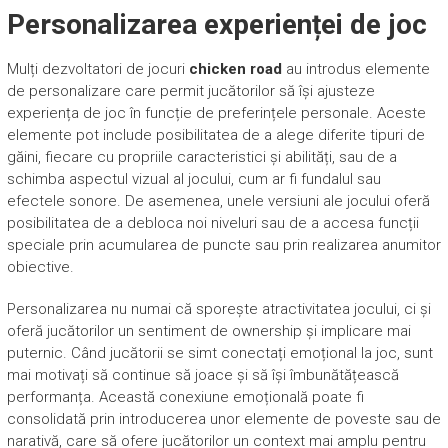
Personalizarea experienței de joc
Mulți dezvoltatori de jocuri
chicken road
au introdus elemente
de personalizare care permit jucătorilor să își ajusteze
experiența de joc în funcție de preferințele personale. Aceste
elemente pot include posibilitatea de a alege diferite tipuri de
găini, fiecare cu propriile caracteristici și abilități, sau de a
schimba aspectul vizual al jocului, cum ar fi fundalul sau
efectele sonore. De asemenea, unele versiuni ale jocului oferă
posibilitatea de a debloca noi niveluri sau de a accesa funcții
speciale prin acumularea de puncte sau prin realizarea anumitor
obiective.
Personalizarea nu numai că sporește atractivitatea jocului, ci și
oferă jucătorilor un sentiment de ownership și implicare mai
puternic. Când jucătorii se simt conectați emoțional la joc, sunt
mai motivați să continue să joace și să își îmbunătățească
performanța. Această conexiune emoțională poate fi
consolidată prin introducerea unor elemente de poveste sau de
narativă, care să ofere jucătorilor un context mai amplu pentru