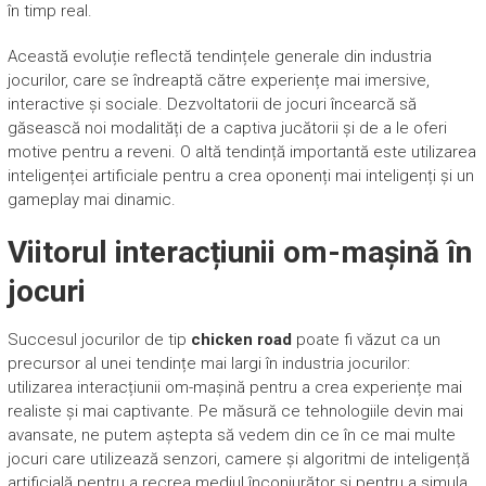
în timp real.
Această evoluție reflectă tendințele generale din industria
jocurilor, care se îndreaptă către experiențe mai imersive,
interactive și sociale. Dezvoltatorii de jocuri încearcă să
găsească noi modalități de a captiva jucătorii și de a le oferi
motive pentru a reveni. O altă tendință importantă este utilizarea
inteligenței artificiale pentru a crea oponenți mai inteligenți și un
gameplay mai dinamic.
Viitorul interacțiunii om-mașină în
jocuri
Succesul jocurilor de tip
chicken road
poate fi văzut ca un
precursor al unei tendințe mai largi în industria jocurilor:
utilizarea interacțiunii om-mașină pentru a crea experiențe mai
realiste și mai captivante. Pe măsură ce tehnologiile devin mai
avansate, ne putem aștepta să vedem din ce în ce mai multe
jocuri care utilizează senzori, camere și algoritmi de inteligență
artificială pentru a recrea mediul înconjurător și pentru a simula