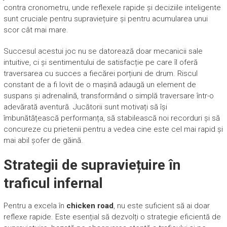
contra cronometru, unde reflexele rapide și deciziile inteligente
sunt cruciale pentru supraviețuire și pentru acumularea unui
scor cât mai mare.
Succesul acestui joc nu se datorează doar mecanicii sale
intuitive, ci și sentimentului de satisfacție pe care îl oferă
traversarea cu succes a fiecărei porțiuni de drum. Riscul
constant de a fi lovit de o mașină adaugă un element de
suspans și adrenalină, transformând o simplă traversare într-o
adevărată aventură. Jucătorii sunt motivați să își
îmbunătățească performanța, să stabilească noi recorduri și să
concureze cu prietenii pentru a vedea cine este cel mai rapid și
mai abil șofer de găină.
Strategii de supraviețuire în
traficul infernal
Pentru a excela în
chicken road
, nu este suficient să ai doar
reflexe rapide. Este esențial să dezvolți o strategie eficientă de