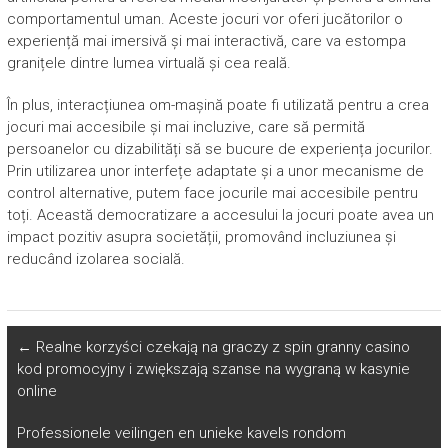
comportamentul uman. Aceste jocuri vor oferi jucătorilor o
experiență mai imersivă și mai interactivă, care va estompa
granițele dintre lumea virtuală și cea reală.
În plus, interacțiunea om-mașină poate fi utilizată pentru a crea
jocuri mai accesibile și mai incluzive, care să permită
persoanelor cu dizabilități să se bucure de experiența jocurilor.
Prin utilizarea unor interfețe adaptate și a unor mecanisme de
control alternative, putem face jocurile mai accesibile pentru
toți. Această democratizare a accesului la jocuri poate avea un
impact pozitiv asupra societății, promovând incluziunea și
reducând izolarea socială.
←
Realne korzyści czekają na graczy z spin granny casino
kod promocyjny i zwiększają szanse na wygraną w kasynie
online
Professionele veilingen en unieke kavels rondom