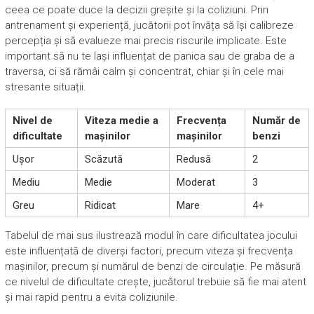
ceea ce poate duce la decizii greșite și la coliziuni. Prin
antrenament și experiență, jucătorii pot învăța să își calibreze
percepția și să evalueze mai precis riscurile implicate. Este
important să nu te lași influențat de panica sau de graba de a
traversa, ci să rămâi calm și concentrat, chiar și în cele mai
stresante situații.
Nivel de
Viteza medie a
Frecvența
Număr de
dificultate
mașinilor
mașinilor
benzi
Ușor
Scăzută
Redusă
2
Mediu
Medie
Moderat
3
Greu
Ridicat
Mare
4+
Tabelul de mai sus ilustrează modul în care dificultatea jocului
este influențată de diverși factori, precum viteza și frecvența
mașinilor, precum și numărul de benzi de circulație. Pe măsură
ce nivelul de dificultate crește, jucătorul trebuie să fie mai atent
și mai rapid pentru a evita coliziunile.