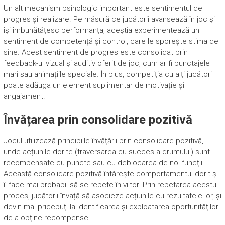
Un alt mecanism psihologic important este sentimentul de
progres și realizare. Pe măsură ce jucătorii avansează în joc și
își îmbunătățesc performanța, aceștia experimentează un
sentiment de competență și control, care le sporește stima de
sine. Acest sentiment de progres este consolidat prin
feedback-ul vizual și auditiv oferit de joc, cum ar fi punctajele
mari sau animațiile speciale. În plus, competiția cu alți jucători
poate adăuga un element suplimentar de motivație și
angajament.
Învățarea prin consolidare pozitivă
Jocul utilizează principiile învățării prin consolidare pozitivă,
unde acțiunile dorite (traversarea cu succes a drumului) sunt
recompensate cu puncte sau cu deblocarea de noi funcții.
Această consolidare pozitivă întărește comportamentul dorit și
îl face mai probabil să se repete în viitor. Prin repetarea acestui
proces, jucătorii învață să asocieze acțiunile cu rezultatele lor, și
devin mai pricepuți la identificarea și exploatarea oportunităților
de a obține recompense.