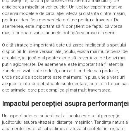
supraviețuire, bazată pe observarea atentă a traficului și pe
anticiparea mișcărilor vehiculelor. Un jucător experimentat va
observa modelele de circulație, viteza și distanța dintre mașini,
pentru a identifica momentele optime pentru a traversa. De
asemenea, este important să fii conștient de faptul că viteza
mașinilor poate varia, iar unele pot apărea brusc din senin.
O altă strategie importantă este utilizarea inteligentă a spațiului
disponibil. În unele versiuni ale jocului, există mai multe benzi de
circulație, iar jucătorul poate alege să traverseze pe benzi mai
puțin aglomerate. De asemenea, este important să fii atent la
zonele cu vizibilitate redusă, cum ar fi curbele sau podurile,
unde riscul de accidente este mai mare. În plus, unele versiuni
ale jocului introduc obstacole suplimentare, cum ar fi trenuri sau
alte animale, care pot complica și mai mult traversarea.
Impactul percepției asupra performanței
Un aspect adesea subestimat al jocului este rolul percepției
jucătorului asupra vitezei și distanței mașinilor. Tendința naturală
a oamenilor este să subestimeze viteza obiectelor în mișcare,