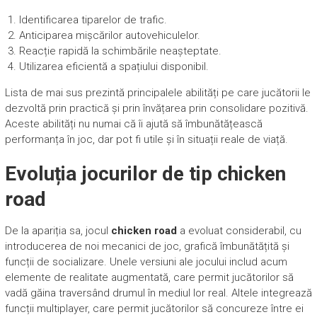
Identificarea tiparelor de trafic.
Anticiparea mișcărilor autovehiculelor.
Reacție rapidă la schimbările neașteptate.
Utilizarea eficientă a spațiului disponibil.
Lista de mai sus prezintă principalele abilități pe care jucătorii le
dezvoltă prin practică și prin învățarea prin consolidare pozitivă.
Aceste abilități nu numai că îi ajută să îmbunătățească
performanța în joc, dar pot fi utile și în situații reale de viață.
Evoluția jocurilor de tip chicken
road
De la apariția sa, jocul
chicken road
a evoluat considerabil, cu
introducerea de noi mecanici de joc, grafică îmbunătățită și
funcții de socializare. Unele versiuni ale jocului includ acum
elemente de realitate augmentată, care permit jucătorilor să
vadă găina traversând drumul în mediul lor real. Altele integrează
funcții multiplayer, care permit jucătorilor să concureze între ei