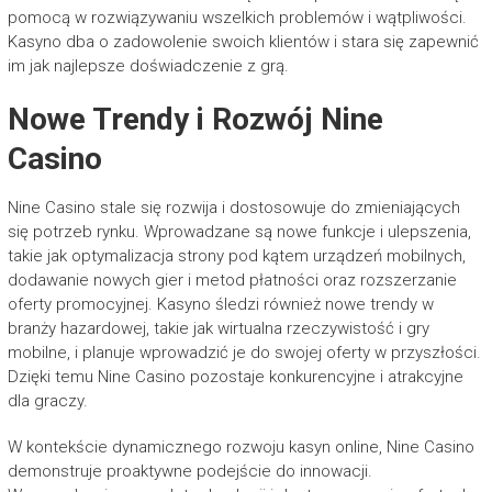
pomocą w rozwiązywaniu wszelkich problemów i wątpliwości.
Kasyno dba o zadowolenie swoich klientów i stara się zapewnić
im jak najlepsze doświadczenie z grą.
Nowe Trendy i Rozwój Nine
Casino
Nine Casino stale się rozwija i dostosowuje do zmieniających
się potrzeb rynku. Wprowadzane są nowe funkcje i ulepszenia,
takie jak optymalizacja strony pod kątem urządzeń mobilnych,
dodawanie nowych gier i metod płatności oraz rozszerzanie
oferty promocyjnej. Kasyno śledzi również nowe trendy w
branży hazardowej, takie jak wirtualna rzeczywistość i gry
mobilne, i planuje wprowadzić je do swojej oferty w przyszłości.
Dzięki temu Nine Casino pozostaje konkurencyjne i atrakcyjne
dla graczy.
W kontekście dynamicznego rozwoju kasyn online, Nine Casino
demonstruje proaktywne podejście do innowacji.