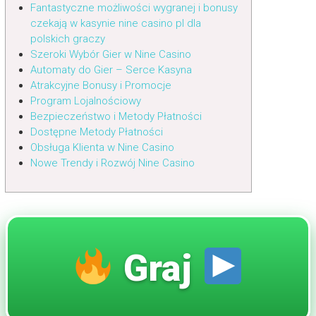
Fantastyczne możliwości wygranej i bonusy
czekają w kasynie nine casino pl dla
polskich graczy
Szeroki Wybór Gier w Nine Casino
Automaty do Gier – Serce Kasyna
Atrakcyjne Bonusy i Promocje
Program Lojalnościowy
Bezpieczeństwo i Metody Płatności
Dostępne Metody Płatności
Obsługa Klienta w Nine Casino
Nowe Trendy i Rozwój Nine Casino
Graj