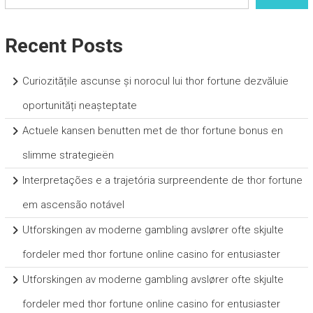
Recent Posts
Curiozitățile ascunse și norocul lui thor fortune dezvăluie
oportunități neașteptate
Actuele kansen benutten met de thor fortune bonus en
slimme strategieën
Interpretações e a trajetória surpreendente de thor fortune
em ascensão notável
Utforskingen av moderne gambling avslører ofte skjulte
fordeler med thor fortune online casino for entusiaster
Utforskingen av moderne gambling avslører ofte skjulte
fordeler med thor fortune online casino for entusiaster