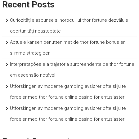
Recent Posts
Curiozitățile ascunse și norocul lui thor fortune dezvăluie
oportunități neașteptate
Actuele kansen benutten met de thor fortune bonus en
slimme strategieën
Interpretações e a trajetória surpreendente de thor fortune
em ascensão notável
Utforskingen av moderne gambling avslører ofte skjulte
fordeler med thor fortune online casino for entusiaster
Utforskingen av moderne gambling avslører ofte skjulte
fordeler med thor fortune online casino for entusiaster