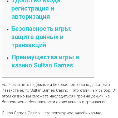
Удобство входа:
регистрация и
авторизация
Безопасность игры:
защита данных и
транзакций
Преимущества игры в
казино Sultan Games
Если вы ищете надежное и безопасное казино для игры в
Казахстане, то Sultan Games Casino – это отличный выбор. В
этом казино вы сможете насладиться игрой на деньги, не
беспокоясь о безопасности своих данных и транзакций.
Сultan Games Casino – это популярное онлайн-казино,