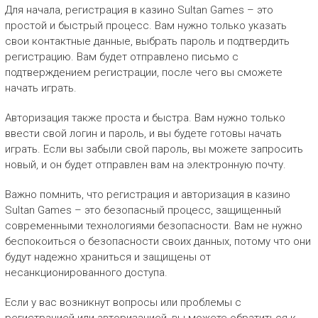
Для начала, регистрация в казино Sultan Games – это
простой и быстрый процесс. Вам нужно только указать
свои контактные данные, выбрать пароль и подтвердить
регистрацию. Вам будет отправлено письмо с
подтверждением регистрации, после чего вы сможете
начать играть.
Авторизация также проста и быстра. Вам нужно только
ввести свой логин и пароль, и вы будете готовы начать
играть. Если вы забыли свой пароль, вы можете запросить
новый, и он будет отправлен вам на электронную почту.
Важно помнить, что регистрация и авторизация в казино
Sultan Games – это безопасный процесс, защищенный
современными технологиями безопасности. Вам не нужно
беспокоиться о безопасности своих данных, потому что они
будут надежно храниться и защищены от
несанкционированного доступа.
Если у вас возникнут вопросы или проблемы с