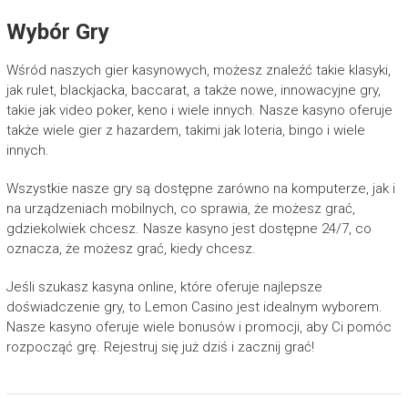
Wybór Gry
Wśród naszych gier kasynowych, możesz znaleźć takie klasyki,
jak rulet, blackjacka, baccarat, a także nowe, innowacyjne gry,
takie jak video poker, keno i wiele innych. Nasze kasyno oferuje
także wiele gier z hazardem, takimi jak loteria, bingo i wiele
innych.
Wszystkie nasze gry są dostępne zarówno na komputerze, jak i
na urządzeniach mobilnych, co sprawia, że możesz grać,
gdziekolwiek chcesz. Nasze kasyno jest dostępne 24/7, co
oznacza, że możesz grać, kiedy chcesz.
Jeśli szukasz kasyna online, które oferuje najlepsze
doświadczenie gry, to Lemon Casino jest idealnym wyborem.
Nasze kasyno oferuje wiele bonusów i promocji, aby Ci pomóc
rozpocząć grę. Rejestruj się już dziś i zacznij grać!