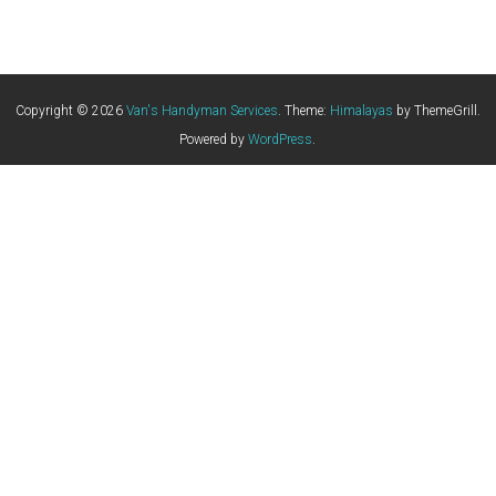
Copyright © 2026
Van's Handyman Services
. Theme:
Himalayas
by ThemeGrill.
Powered by
WordPress
.