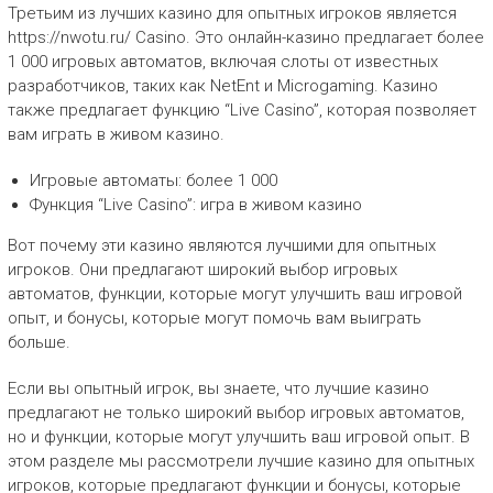
Третьим из лучших казино для опытных игроков является
https://nwotu.ru/ Casino. Это онлайн-казино предлагает более
1 000 игровых автоматов, включая слоты от известных
разработчиков, таких как NetEnt и Microgaming. Казино
также предлагает функцию “Live Casino”, которая позволяет
вам играть в живом казино.
Игровые автоматы: более 1 000
Функция “Live Casino”: игра в живом казино
Вот почему эти казино являются лучшими для опытных
игроков. Они предлагают широкий выбор игровых
автоматов, функции, которые могут улучшить ваш игровой
опыт, и бонусы, которые могут помочь вам выиграть
больше.
Если вы опытный игрок, вы знаете, что лучшие казино
предлагают не только широкий выбор игровых автоматов,
но и функции, которые могут улучшить ваш игровой опыт. В
этом разделе мы рассмотрели лучшие казино для опытных
игроков, которые предлагают функции и бонусы, которые