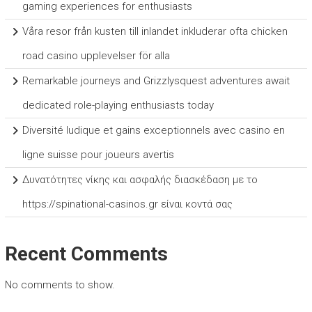
gaming experiences for enthusiasts
Våra resor från kusten till inlandet inkluderar ofta chicken
road casino upplevelser för alla
Remarkable journeys and Grizzlysquest adventures await
dedicated role-playing enthusiasts today
Diversité ludique et gains exceptionnels avec casino en
ligne suisse pour joueurs avertis
Δυνατότητες νίκης και ασφαλής διασκέδαση με το
https://spinational-casinos.gr είναι κοντά σας
Recent Comments
No comments to show.