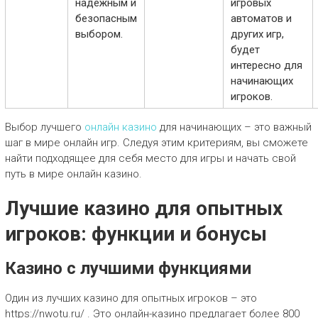
надежным и
игровых
безопасным
автоматов и
выбором.
других игр,
будет
интересно для
начинающих
игроков.
Выбор лучшего
онлайн казино
для начинающих – это важный
шаг в мире онлайн игр. Следуя этим критериям, вы сможете
найти подходящее для себя место для игры и начать свой
путь в мире онлайн казино.
Лучшие казино для опытных
игроков: функции и бонусы
Казино с лучшими функциями
Один из лучших казино для опытных игроков – это
https://nwotu.ru/ . Это онлайн-казино предлагает более 800