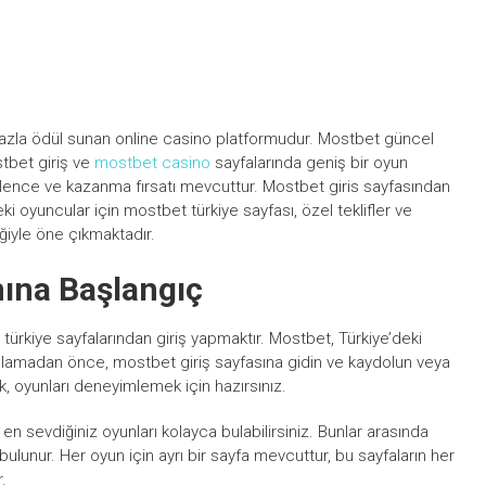
 fazla ödül sunan online casino platformudur. Mostbet güncel
stbet giriş ve
mostbet casino
sayfalarında geniş bir oyun
eğlence ve kazanma fırsatı mevcuttur. Mostbet giris sayfasından
’deki oyuncular için mostbet türkiye sayfası, özel teklifler ve
iğiyle öne çıkmaktadır.
ına Başlangıç
türkiye sayfalarından giriş yapmaktır. Mostbet, Türkiye’deki
aşlamadan önce, mostbet giriş sayfasına gidin ve kaydolun veya
k, oyunları deneyimlemek için hazırsınız.
en sevdiğiniz oyunları kolayca bulabilirsiniz. Bunlar arasında
 bulunur. Her oyun için ayrı bir sayfa mevcuttur, bu sayfaların her
.