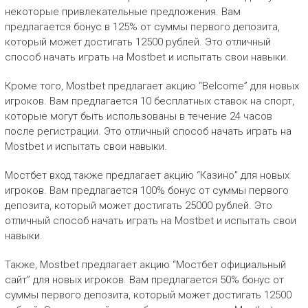
некоторые привлекательные предложения. Вам
предлагается бонус в 125% от суммы первого депозита,
который может достигать 12500 рублей. Это отличный
способ начать играть на Mostbet и испытать свои навыки.
Кроме того, Mostbet предлагает акцию “Вelcome” для новых
игроков. Вам предлагается 10 бесплатных ставок на спорт,
которые могут быть использованы в течение 24 часов
после регистрации. Это отличный способ начать играть на
Mostbet и испытать свои навыки.
Мостбет вход также предлагает акцию “Казино” для новых
игроков. Вам предлагается 100% бонус от суммы первого
депозита, который может достигать 25000 рублей. Это
отличный способ начать играть на Mostbet и испытать свои
навыки.
Также, Mostbet предлагает акцию “Мостбет официальный
сайт” для новых игроков. Вам предлагается 50% бонус от
суммы первого депозита, который может достигать 12500