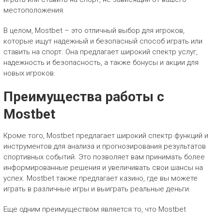
местоположения.
В целом, Mostbet – это отличный выбор для игроков,
которые ищут надежный и безопасный способ играть или
ставить на спорт. Она предлагает широкий спектр услуг,
надежность и безопасность, а также бонусы и акции для
новых игроков.
Преимущества работы с
Mostbet
Кроме того, Mostbet предлагает широкий спектр функций и
инструментов для анализа и прогнозирования результатов
спортивных событий. Это позволяет вам принимать более
информированные решения и увеличивать свои шансы на
успех. Mostbet также предлагает казино, где вы можете
играть в различные игры и выиграть реальные деньги.
Еще одним преимуществом является то, что Mostbet