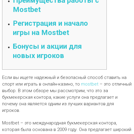
Преимущества работы с
Mostbet
Регистрация и начало
игры на Mostbet
Бонусы и акции для
новых игроков
Если вы ищете надежный и безопасный способ ставить на
спорт или играть в онлайн-казино, то
mostbet
– это отличный
выбор. В этом обзоре мы рассмотрим, что это за
букмекерская контора, какие услуги она предлагает и
почему она является одним из лучших вариантов для
игроков.
Mostbet – это международная букмекерская контора,
которая была основана в 2009 году. Она предлагает широкий