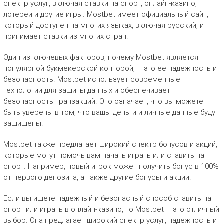
спектр услуг, включая ставки на спорт, онлайн-казино,
лотереи и другие игры. Mostbet имеет официальный сайт,
который доступен на многих языках, включая русский, и
принимает ставки из многих стран.
Один из ключевых факторов, почему Mostbet является
популярной букмекерской конторой, – это ее надежность и
безопасность. Mostbet использует современные
технологии для защиты данных и обеспечивает
безопасность транзакций. Это означает, что вы можете
быть уверены в том, что вашы деньги и личные данные будут
защищены.
Mostbet также предлагает широкий спектр бонусов и акций,
которые могут помочь вам начать играть или ставить на
спорт. Например, новый игрок может получить бонус в 100%
от первого депозита, а также другие бонусы и акции.
Если вы ищете надежный и безопасный способ ставить на
спорт или играть в онлайн-казино, то Mostbet – это отличный
выбор. Она предлагает широкий спектр услуг, надежность и