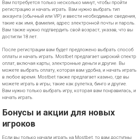
Вам потребуется только несколько минут, чтобы пройти
регистрацию и начать играть. Вам нужно выбрать тип
аккаунта (обычный или VIP) и ввести необходимые сведения,
такие как имя, фамилия, адрес электронной почты и пароль.
Вам также нужно подтвердить свой возраст, указав, что вы
достигли 18 лет.
После регистрации вам будет предложено выбрать способ
оплаты и начать играть. Mostbet предлагает широкий спектр
оплат, включая карты, электронные деньги и другие. Вы
можете выбрать оплату, которая вам удобна, и начать играть
в любое время. Mostbet также предлагает казино, где вы
можете играть в игры, такие как рулетка, бинго и другие.
Вам нужно только выбрать игру, которая вам понравилась, и
начать играть.
Бонусы и акции для новых
игроков
Если вы только начали играть на Mostbet, то вам доступны