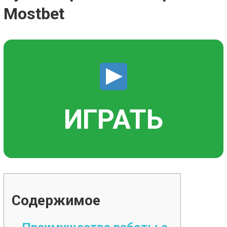
Mostbet
ИГРАТЬ
Содержимое