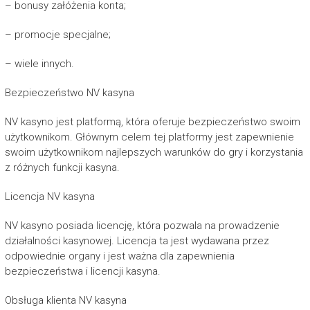
– bonusy załóżenia konta;
– promocje specjalne;
– wiele innych.
Bezpieczeństwo NV kasyna
NV kasyno jest platformą, która oferuje bezpieczeństwo swoim
użytkownikom. Głównym celem tej platformy jest zapewnienie
swoim użytkownikom najlepszych warunków do gry i korzystania
z różnych funkcji kasyna.
Licencja NV kasyna
NV kasyno posiada licencję, która pozwala na prowadzenie
działalności kasynowej. Licencja ta jest wydawana przez
odpowiednie organy i jest ważna dla zapewnienia
bezpieczeństwa i licencji kasyna.
Obsługa klienta NV kasyna