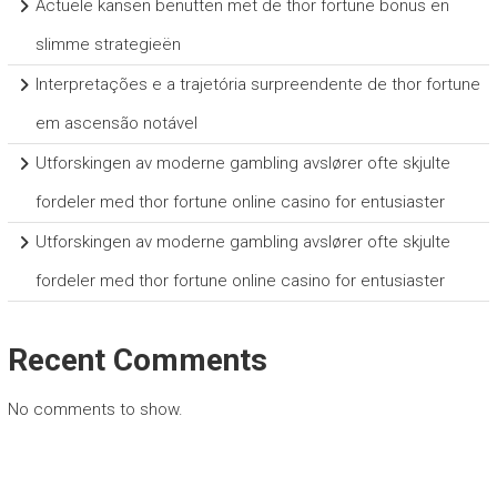
Actuele kansen benutten met de thor fortune bonus en
slimme strategieën
Interpretações e a trajetória surpreendente de thor fortune
em ascensão notável
Utforskingen av moderne gambling avslører ofte skjulte
fordeler med thor fortune online casino for entusiaster
Utforskingen av moderne gambling avslører ofte skjulte
fordeler med thor fortune online casino for entusiaster
Recent Comments
No comments to show.