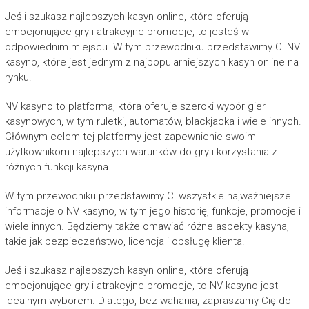
Jeśli szukasz najlepszych kasyn online, które oferują
emocjonujące gry i atrakcyjne promocje, to jesteś w
odpowiednim miejscu. W tym przewodniku przedstawimy Ci NV
kasyno, które jest jednym z najpopularniejszych kasyn online na
rynku.
NV kasyno to platforma, która oferuje szeroki wybór gier
kasynowych, w tym ruletki, automatów, blackjacka i wiele innych.
Głównym celem tej platformy jest zapewnienie swoim
użytkownikom najlepszych warunków do gry i korzystania z
różnych funkcji kasyna.
W tym przewodniku przedstawimy Ci wszystkie najważniejsze
informacje o NV kasyno, w tym jego historię, funkcje, promocje i
wiele innych. Będziemy także omawiać różne aspekty kasyna,
takie jak bezpieczeństwo, licencja i obsługę klienta.
Jeśli szukasz najlepszych kasyn online, które oferują
emocjonujące gry i atrakcyjne promocje, to NV kasyno jest
idealnym wyborem. Dlatego, bez wahania, zapraszamy Cię do