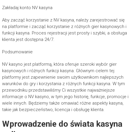
Zakładaj konto NV kasyna
Aby zacząć korzystanie z NV kasyna, należy zarejestrować się
na platformie i zacząć korzystanie z różnych gier kasynowych i
funkcji kasyna. Proces rejestracji jest prosty i szybki, a obsługa
klienta jest dostępna 24/7.
Podsumowanie
NV kasyno jest platformą, która oferuje szeroki wybór gier
kasynowych i różnych funkcji kasyna. Głównym celem tej
platformy jest zapewnienie swoim użytkownikom najlepszych
warunków do gry i korzystania z różnych funkcji kasyna. W tym
przewodniku przedstawiliśmy Ci wszystkie najważniejsze
informacje o NV kasyno, w tym jego historię, funkcje, promocje i
wiele innych. Będziemy także omawiać różne aspekty kasyna,
takie jak bezpieczeństwo, licencja i obsługę klienta.
Wprowadzenie do świata kasyna