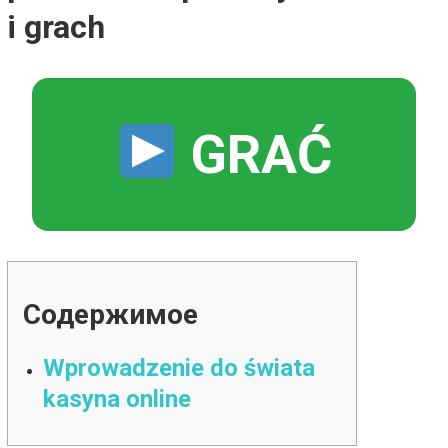
i grach
GRAĆ
Содержимое
Wprowadzenie do świata
kasyna online