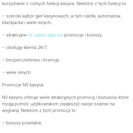
korzystanie z różnych funkcji kasyna. Niektóre z tych funkcji to:
– szeroki wybór gier kasynowych, w tym ruletki, automatów,
blackjacka i wiele innych;
– atrakcyjne
nv casino app ios
promocje i bonusy;
– obsługę klienta 24/7;
– bezpieczeństwo i licencję;
– wiele innych.
Promocje NV kasyna
NV kasyno oferuje wiele atrakcyjnych promocji i bonusów, które
mogą pomóc użytkownikom zwiększyć swoje szanse na
wygraną. Niektóre z tych promocji to:
– bonusy powitalne;