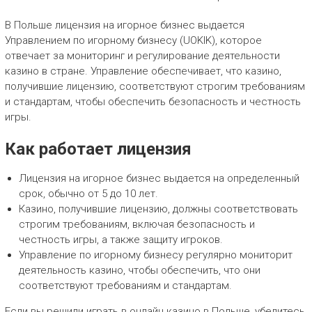
В Польше лицензия на игорное бизнес выдается
Управлением по игорному бизнесу (UOKIK), которое
отвечает за мониторинг и регулирование деятельности
казино в стране. Управление обеспечивает, что казино,
получившие лицензию, соответствуют строгим требованиям
и стандартам, чтобы обеспечить безопасность и честность
игры.
Как работает лицензия
Лицензия на игорное бизнес выдается на определенный
срок, обычно от 5 до 10 лет.
Казино, получившие лицензию, должны соответствовать
строгим требованиям, включая безопасность и
честность игры, а также защиту игроков.
Управление по игорному бизнесу регулярно мониторит
деятельность казино, чтобы обеспечить, что они
соответствуют требованиям и стандартам.
Если вы решили играть в онлайн казино в Польше, убедитесь,