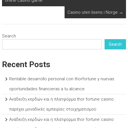
online casino game
Casino uten lisens i Norge
→
Search
Search
Recent Posts
Rentable desarrollo personal con thorfortune y nuevas
oportunidades financieras a tu alcance
Ανάδειξη κερδών και η πλατφόρμα thor fortune casino
παρέχει μοναδικές εμπειρίες στοιχηματισμού
Ανάδειξη κερδών και η πλατφόρμα thor fortune casino