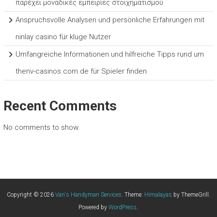
παρέχει μοναδικές εμπειρίες στοιχηματισμού
Anspruchsvolle Analysen und persönliche Erfahrungen mit
ninlay casino für kluge Nutzer
Umfangreiche Informationen und hilfreiche Tipps rund um
thenv-casinos.com.de für Spieler finden
Recent Comments
No comments to show.
Copyright © 2026
Van's Handyman Services
. Theme:
Himalayas
by ThemeGrill.
Powered by
WordPress
.