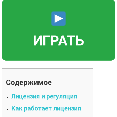
ИГРАТЬ
Содержимое
Лицензия и регуляция
Как работает лицензия