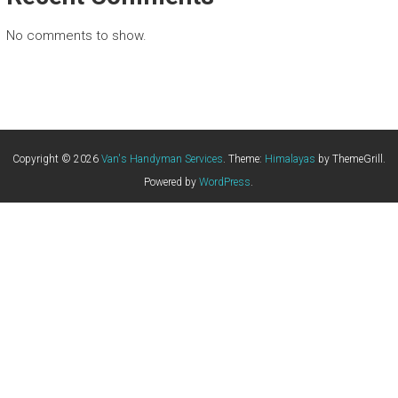
No comments to show.
Copyright © 2026
Van's Handyman Services
. Theme:
Himalayas
by ThemeGrill.
Powered by
WordPress
.