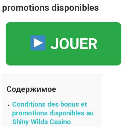
promotions disponibles
JOUER
Содержимое
Conditions des bonus et
promotions disponibles au
Shiny Wilds Casino