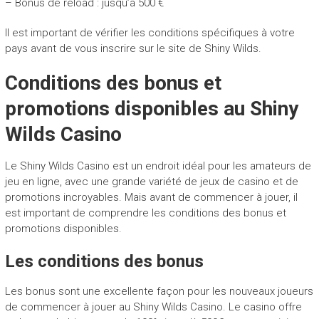
– Bonus de reload : jusqu’à 500 €
Il est important de vérifier les conditions spécifiques à votre
pays avant de vous inscrire sur le site de Shiny Wilds.
Conditions des bonus et
promotions disponibles au Shiny
Wilds Casino
Le Shiny Wilds Casino est un endroit idéal pour les amateurs de
jeu en ligne, avec une grande variété de jeux de casino et de
promotions incroyables. Mais avant de commencer à jouer, il
est important de comprendre les conditions des bonus et
promotions disponibles.
Les conditions des bonus
Les bonus sont une excellente façon pour les nouveaux joueurs
de commencer à jouer au Shiny Wilds Casino. Le casino offre