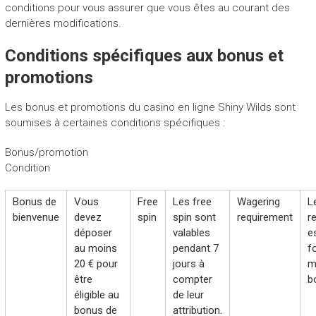
conditions pour vous assurer que vous êtes au courant des
dernières modifications.
Conditions spécifiques aux bonus et
promotions
Les bonus et promotions du casino en ligne Shiny Wilds sont
soumises à certaines conditions spécifiques :
Bonus/promotion
Condition
Bonus de
Vous
Free
Les free
Wagering
L
bienvenue
devez
spin
spin sont
requirement
r
déposer
valables
e
au moins
pendant 7
fo
20 € pour
jours à
m
être
compter
b
éligible au
de leur
bonus de
attribution.