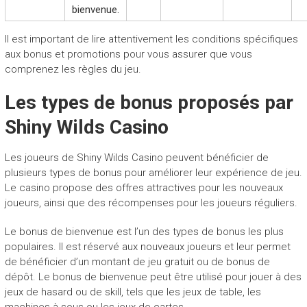
bienvenue.
Il est important de lire attentivement les conditions spécifiques
aux bonus et promotions pour vous assurer que vous
comprenez les règles du jeu.
Les types de bonus proposés par
Shiny Wilds Casino
Les joueurs de Shiny Wilds Casino peuvent bénéficier de
plusieurs types de bonus pour améliorer leur expérience de jeu.
Le casino propose des offres attractives pour les nouveaux
joueurs, ainsi que des récompenses pour les joueurs réguliers.
Le bonus de bienvenue est l’un des types de bonus les plus
populaires. Il est réservé aux nouveaux joueurs et leur permet
de bénéficier d’un montant de jeu gratuit ou de bonus de
dépôt. Le bonus de bienvenue peut être utilisé pour jouer à des
jeux de hasard ou de skill, tels que les jeux de table, les