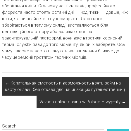
зберігання квітів. Ось чому ваші квіти від професійного
флориста часто стоять останні дні — іноді тижні — довше, ніж
квіти, які ви знайдете в супермаркеті. Якщо вони
зберігаються в теплому складі, виставляються біля
вентиляційного отвору або залишаються на
завантажувальній платформі, вони вже втратили корисний
термін служби вази до того моменту, як ви їх заберете. Ось
чому флористи часто планують налаштування ближче до
часу церемонії протягом гарячих місяців.
←
Капитальная смелость и возможность взять займ на
карту онлайн без отказа для начинающих путешественниц
Vavada online casino w Polsce – wypłaty
→
Search