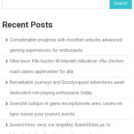
Search
Recent Posts
Considerable progress with mostbet unlocks advanced
gaming experiences for enthusiasts
Våra resor från kusten till inlandet inkluderar ofta chicken
road casino upplevelser för alla
Remarkable journeys and Grizzlysquest adventures await
dedicated role-playing enthusiasts today
Diversité ludique et gains exceptionnels avec casino en
ligne suisse pour joueurs avertis
Δυνατότητες νίκης και ασφαλής διασκέδαση με το