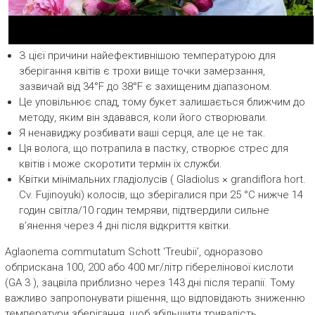
З цієї причини найефективнішою температурою для
зберігання квітів є трохи вище точки замерзання,
зазвичай від 34°F до 38°F є захищеним діапазоном.
Це уповільнює спад, тому букет залишається ближчим до
методу, яким він здавався, коли його створювали.
Я ненавиджу розбивати ваші серця, але це не так.
Ця волога, що потрапила в пастку, створює стрес для
квітів і може скоротити термін їх служби.
Квітки мінімальних гладіолусів ( Gladiolus × grandiflora hort.
Cv. Fujinoyuki) колосів, що зберігалися при 25 °C нижче 14
годин світла/10 годин темряви, підтвердили сильне
в’янення через 4 дні після відкриття квітки.
Aglaonema commutatum Schott ‘Treubii’, одноразово
обприскана 100, 200 або 400 мг/літр гіберелінової кислоти
(GA 3 ), зацвіла приблизно через 143 дні після терапії. Тому
важливо запропонувати рішення, що відповідають зниженню
температури зберігання, щоб збільшити тривалість