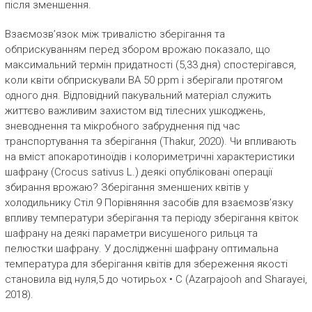
після зменшення.
Взаємозв’язок між тривалістю зберігання та
обприскуванням перед збором врожаю показало, що
максимальний термін придатності (5,33 дня) спостерігався,
коли квіти обприскували ВА 50 ppm і зберігали протягом
одного дня. Відповідний пакувальний матеріал служить
життєво важливим захистом від тілесних ушкоджень,
зневоднення та мікробного забруднення під час
транспортування та зберігання (Thakur, 2020). Чи впливають
на вміст апокаротиноїдів і колориметричні характеристики
шафрану (Crocus sativus L.) деякі опубліковані операції
збирання врожаю? Зберігання зменшених квітів у
холодильнику Стіл 9 Порівняння засобів для взаємозв’язку
впливу температури зберігання та періоду зберігання квіток
шафрану на деякі параметри висушеного рильця та
пелюстки шафрану. У дослідженні шафрану оптимальна
температура для зберігання квітів для збереження якості
становила від нуля,5 до чотирьох • C (Azarpajooh and Sharayei,
2018).