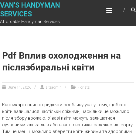
Skip
VAN'S HANDYMAN
to
SERVICES
content
Affordable Handyman Services
Pdf Вплив охолодження на
післязбиральні квіти
June 11, 2026
siteadmin
Florists
Квітникарі повинні приділяти особливу увагу тому, щоб їхні
квіти залишалися настільки свіжими, наскільки це можливо
після збору врожаю. У вазі квіти можуть залишатися
сучасними кілька днів або навіть два тижні залежно від сорту!
Тим не менш, можливо зберегти квіти живими та здоровими