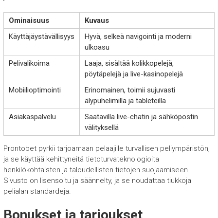
Ominaisuus
Kuvaus
Käyttäjäystävällisyys
Hyvä, selkeä navigointi ja moderni
ulkoasu
Pelivalikoima
Laaja, sisältää kolikkopelejä,
pöytäpelejä ja live-kasinopelejä
Mobiilioptimointi
Erinomainen, toimii sujuvasti
älypuhelimilla ja tableteilla
Asiakaspalvelu
Saatavilla live-chatin ja sähköpostin
välityksellä
Prontobet pyrkii tarjoamaan pelaajille turvallisen peliympäristön,
ja se käyttää kehittyneitä tietoturvateknologioita
henkilökohtaisten ja taloudellisten tietojen suojaamiseen.
Sivusto on lisensoitu ja säännelty, ja se noudattaa tiukkoja
pelialan standardeja.
Bonukset ja tarjoukset