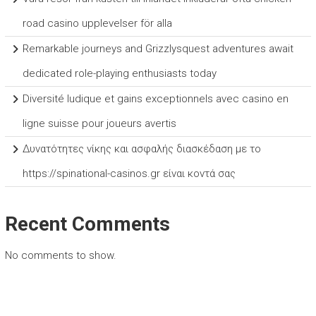
road casino upplevelser för alla
Remarkable journeys and Grizzlysquest adventures await
dedicated role-playing enthusiasts today
Diversité ludique et gains exceptionnels avec casino en
ligne suisse pour joueurs avertis
Δυνατότητες νίκης και ασφαλής διασκέδαση με το
https://spinational-casinos.gr είναι κοντά σας
Recent Comments
No comments to show.