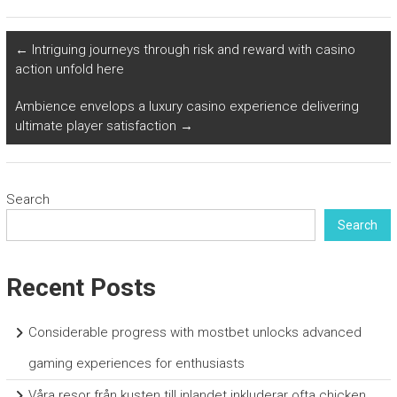
←
Intriguing journeys through risk and reward with casino
action unfold here
Ambience envelops a luxury casino experience delivering
ultimate player satisfaction
→
Search
Search
Recent Posts
Considerable progress with mostbet unlocks advanced
gaming experiences for enthusiasts
Våra resor från kusten till inlandet inkluderar ofta chicken