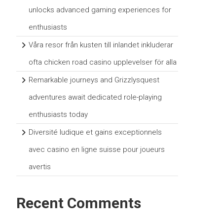
unlocks advanced gaming experiences for
enthusiasts
Våra resor från kusten till inlandet inkluderar
ofta chicken road casino upplevelser för alla
Remarkable journeys and Grizzlysquest
adventures await dedicated role-playing
enthusiasts today
Diversité ludique et gains exceptionnels
avec casino en ligne suisse pour joueurs
avertis
Recent Comments