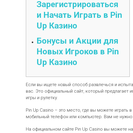
Зарегистрироваться
и Начать Играть в Pin
Up Казино
Бонусы и Акции для
Новых Игроков в Pin
Up Казино
Если вы ищете новый способ развлечься и испытат
вас. Это официальный сайт, который предлагает 
игры и рулетку.
Pin Up Casino – это место, где вы можете играть 
мобильный телефон или компьютер. Вам не нужно 
На официальном сайте Pin Up Casino вы можете на