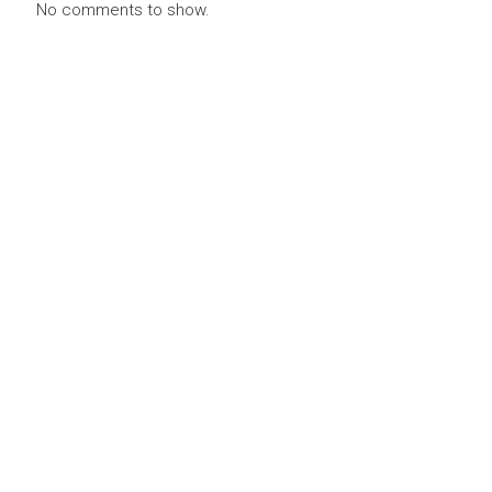
No comments to show.