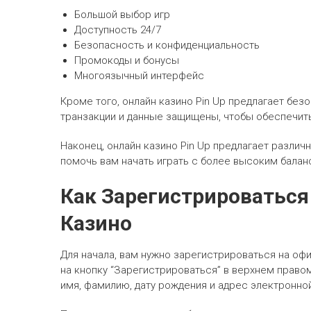
Большой выбор игр
Доступность 24/7
Безопасность и конфиденциальность
Промокоды и бонусы
Многоязычный интерфейс
Кроме того, онлайн казино Pin Up предлагает без
транзакции и данные защищены, чтобы обеспечит
Наконец, онлайн казино Pin Up предлагает разли
помочь вам начать играть с более высоким балан
Как Зарегистрироваться 
Казино
Для начала, вам нужно зарегистрироваться на офи
на кнопку “Зарегистрироваться” в верхнем правом
имя, фамилию, дату рождения и адрес электронно