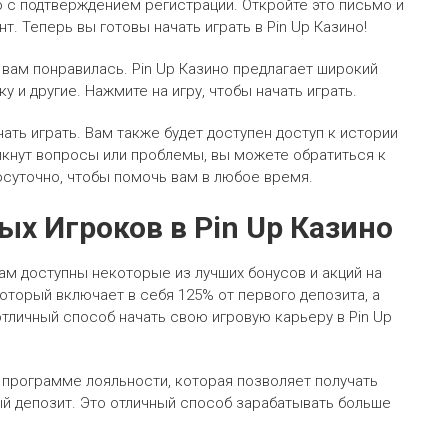
о с подтверждением регистрации. Откройте это письмо и
т. Теперь вы готовы начать играть в Pin Up Казино!
я вам понравилась. Pin Up Казино предлагает широкий
у и другие. Нажмите на игру, чтобы начать играть.
ать играть. Вам также будет доступен доступ к истории
никнут вопросы или проблемы, вы можете обратиться к
осуточно, чтобы помочь вам в любое время.
ых Игроков в Pin Up Казино
 вам доступны некоторые из лучших бонусов и акций на
оторый включает в себя 125% от первого депозита, а
отличный способ начать свою игровую карьеру в Pin Up
к программе лояльности, которая позволяет получать
й депозит. Это отличный способ зарабатывать больше