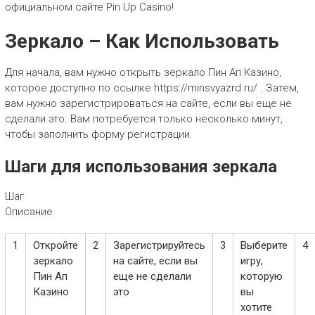
официальном сайте Pin Up Casino!
Зеркало – Как Использовать
Для начала, вам нужно открыть зеркало Пин Ап Казино,
которое доступно по ссылке https://minsvyazrd.ru/ . Затем,
вам нужно зарегистрироваться на сайте, если вы еще не
сделали это. Вам потребуется только несколько минут,
чтобы заполнить форму регистрации.
Шаги для использования зеркала
Шаг
Описание
1
Откройте
2
Зарегистрируйтесь
3
Выберите
4
зеркало
на сайте, если вы
игру,
Пин Ап
еще не сделали
которую
Казино
это
вы
хотите