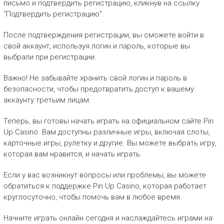
письмо и подтвердить регистрацию, кликнув на ссылку
“Подтвердить регистрацию”.
После подтверждения регистрации, вы сможете войти в
свой аккаунт, используя логин и пароль, которые вы
выбрали при регистрации.
Важно! Не забывайте хранить свой логин и пароль в
безопасности, чтобы предотвратить доступ к вашему
аккаунту третьим лицам.
Теперь, вы готовы начать играть на официальном сайте Pin
Up Casino. Вам доступны различные игры, включая слоты,
карточные игры, рулетку и другие. Вы можете выбрать игру,
которая вам нравится, и начать играть.
Если у вас возникнут вопросы или проблемы, вы можете
обратиться к поддержке Pin Up Casino, которая работает
круглосуточно, чтобы помочь вам в любое время.
Начните играть онлайн сегодня и наслаждайтесь играми на