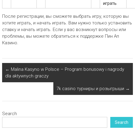
играть
После регистрации, вы сможете выбрать игру, которую вы
хотите играть, и начать играть. Вам нужно только установить
ставку и начать играть. Если у вас возникнут вопросы или
проблемы, вы можете обратиться к поддержке Пин Ап
Казино.
←
Malina Kasyno w Polsce – Program bonusowy i nagrody
dla aktywnych graczy
7k casino турниры и розыгрыши
→
Search
Search