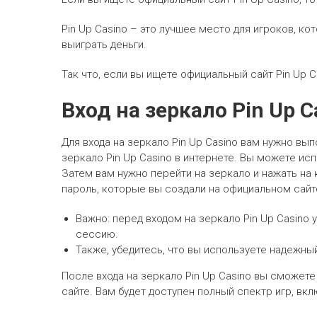
Pin Up Casino – это лучшее место для игроков, 
выиграть деньги.
Так что, если вы ищете официальный сайт Pin Up Ca
Вход на зеркало Pin Up C
Для входа на зеркало Pin Up Casino вам нужно вы
зеркало Pin Up Casino в интернете. Вы можете ис
Затем вам нужно перейти на зеркало и нажать на 
пароль, которые вы создали на официальном сайте
Важно: перед входом на зеркало Pin Up Casino 
сессию.
Также, убедитесь, что вы используете надежны
После входа на зеркало Pin Up Casino вы сможет
сайте. Вам будет доступен полный спектр игр, вкл