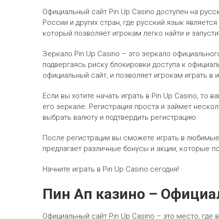
Официальный сайт Pin Up Casino доступен на русс
России и других стран, где русский язык являетс
который позволяет игрокам легко найти и запуст
Зеркало Pin Up Casino – это зеркало официального
подвергаясь риску блокировки доступа к официаль
официальный сайт, и позволяет игрокам играть в 
Если вы хотите начать играть в Pin Up Casino, то
его зеркале. Регистрация проста и займет нескол
выбрать валюту и подтвердить регистрацию.
После регистрации вы сможете играть в любимые 
предлагает различные бонусы и акции, которые по
Начните играть в Pin Up Casino сегодня!
Пин Ап казино – Официа
Официальный сайт Pin Up Casino – это место, гд