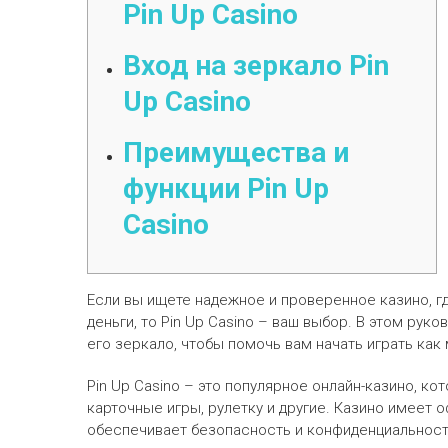
Pin Up Casino
Вход на зеркало Pin
Up Casino
Преимущества и
функции Pin Up
Casino
Если вы ищете надежное и проверенное казино, г
деньги, то Pin Up Casino – ваш выбор. В этом рук
его зеркало, чтобы помочь вам начать играть как
Pin Up Casino – это популярное онлайн-казино, ко
карточные игры, рулетку и другие. Казино имеет 
обеспечивает безопасность и конфиденциальност