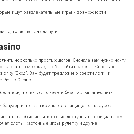
которые ищут развлекательные игры и возможности
sino, то вы на правом пути.
asino
полнить несколько простых шагов. Сначала вам нужно найти
пользовать поисковик, чтобы найти подходящий ресурс.
кнопку “Вход”. Вам будет предложено ввести логин и
 Pin Up Casino.
убедитесь, что вы используете безопасный интернет-
й браузер и что ваш компьютер защищен от вирусов.
е играть в любые игры, которые доступны на официальном
ючая слоты, карточные игры, рулетку и другие.