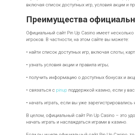
включая список доступных игр, условия акции и пр
Преимущества официальног
Официальный сайт Pin Up Casino имеет нескольк
игроков. В частности, на этом сайте вы можете:
• найти список доступных игр, включая слоты, кар
• узнать условия акции и правила игры;
• получить информацию о доступных бонусах и акц
• связаться с
pinup
поддержкой казино, если у ва
• начать играть, если вы уже зарегистрировались 
В целом, официальный сайт Pin Up Casino – это 
начать играть и наслаждаться играми в казино.
Если вы ищете официальный сайт Pin Up Casino, то 