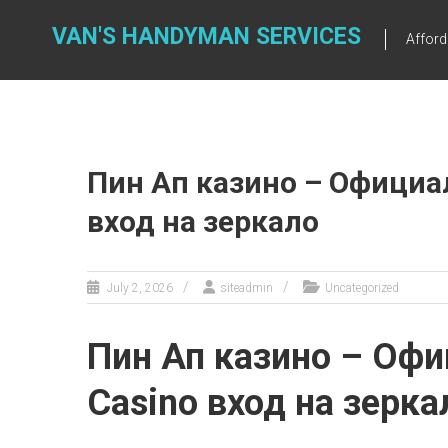
Skip
to
VAN'S HANDYMAN SERVICES
Affor
content
Пин Ап казино – Официал
вход на зеркало
July 2, 2026
siteadmin
Uncategorized
Пин Ап казино – Офи
Casino вход на зерка