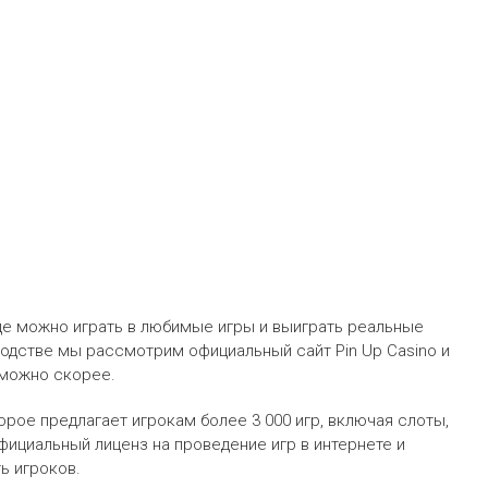
де можно играть в любимые игры и выиграть реальные
оводстве мы рассмотрим официальный сайт Pin Up Casino и
 можно скорее.
торое предлагает игрокам более 3 000 игр, включая слоты,
официальный лиценз на проведение игр в интернете и
ь игроков.