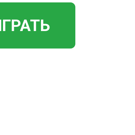
ГРАТЬ