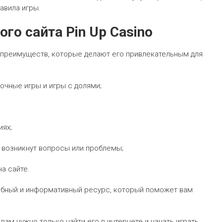
авила игры.
о сайта Pin Up Casino
о преимуществ, которые делают его привлекательным для
точные игры и игры с долями;
иях;
с возникнут вопросы или проблемы;
на сайте.
удобный и информативный ресурс, который поможет вам
вам нужно только найти его в интернете и начать играть.