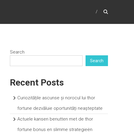
Search
Search
Recent Posts
Curiozitățile ascunse și norocul lui thor
fortune dezvăluie oportunități neașteptate
Actuele kansen benutten met de thor
fortune bonus en slimme strategieën