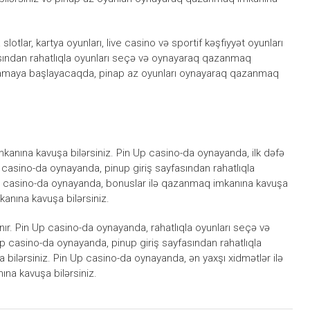
otlar, kartya oyunları, live casino və sportif kəşfiyyət oyunları
fasından rahatlıqla oyunları seçə və oynayaraq qazanmaq
ynamaya başlayacaqda, pinap az oyunları oynayaraq qazanmaq
anına kavuşa bilərsiniz. Pin Up casino-da oynayanda, ilk dəfə
 casino-da oynayanda, pinup giriş sayfasından rahatlıqla
p casino-da oynayanda, bonuslar ilə qazanmaq imkanına kavuşa
anına kavuşa bilərsiniz.
nır. Pin Up casino-da oynayanda, rahatlıqla oyunları seçə və
 casino-da oynayanda, pinup giriş sayfasından rahatlıqla
ilərsiniz. Pin Up casino-da oynayanda, ən yaxşı xidmətlər ilə
na kavuşa bilərsiniz.