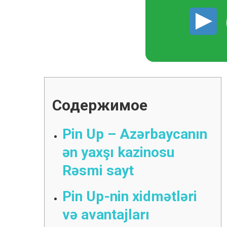
Содержимое
Pin Up – Azərbaycanın
ən yaxşı kazinosu
Rəsmi sayt
Pin Up-nin xidmətləri
və avantajları