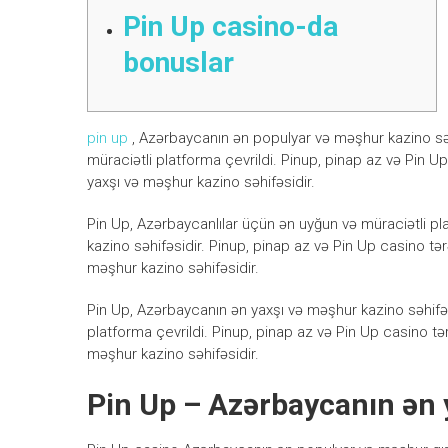
Pin Up casino-da
bonuslar
pin up
, Azərbaycanın ən populyar və məşhur kazino səhi
müraciətli platforma çevrildi. Pinup, pinap az və Pin 
yaxşı və məşhur kazino səhifəsidir.
Pin Up, Azərbaycanlılar üçün ən uyğun və müraciətli pl
kazino səhifəsidir. Pinup, pinap az və Pin Up casino t
məşhur kazino səhifəsidir.
Pin Up, Azərbaycanın ən yaxşı və məşhur kazino səhifəs
platforma çevrildi. Pinup, pinap az və Pin Up casino t
məşhur kazino səhifəsidir.
Pin Up – Azərbaycanın ən 