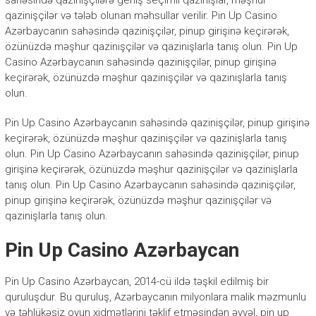
sahəsində qazinişçilərə geniş seçimli qazinişlar, məşhur
qazinişçilər və tələb olunan məhsullar verilir. Pin Up Casino
Azərbaycanın sahəsində qazinişçilər, pinup girişinə keçirərək,
özünüzdə məşhur qazinişçilər və qazinişlarla tanış olun. Pin Up
Casino Azərbaycanın sahəsində qazinişçilər, pinup girişinə
keçirərək, özünüzdə məşhur qazinişçilər və qazinişlarla tanış
olun.
Pin Up Casino Azərbaycanın sahəsində qazinişçilər, pinup girişinə
keçirərək, özünüzdə məşhur qazinişçilər və qazinişlarla tanış
olun. Pin Up Casino Azərbaycanın sahəsində qazinişçilər, pinup
girişinə keçirərək, özünüzdə məşhur qazinişçilər və qazinişlarla
tanış olun. Pin Up Casino Azərbaycanın sahəsində qazinişçilər,
pinup girişinə keçirərək, özünüzdə məşhur qazinişçilər və
qazinişlarla tanış olun.
Pin Up Casino Azərbaycan
Pin Up Casino Azərbaycan, 2014-cü ildə təşkil edilmiş bir
quruluşdur. Bu quruluş, Azərbaycanın milyonlara malik məzmunlu
və təhlükəsiz oyun xidmətlərini təklif etməsindən əvvəl, pin up