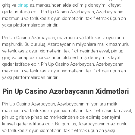
giriş və
pinap
az mərkəzindən əldə edilmiş deneyimi kifayət
qədər istifadə edir. Pin Up Casino Azərbaycan, Azərbaycanın
məzmunlu və təhlükəsiz oyun xidmətlərini təklif etmək üçün ən
yaxşı platformalardan biridir.
Pin Up Casino Azərbaycan, məzmunlu və təhlükəsiz oyunlarla
məşhurdir. Bu quruluş, Azərbaycanın milyonlara malik məzmunlu
və təhlükəsiz oyun xidmətlərini təklif etməsindən əvvəl, pin up
giriş və pinap az mərkəzindən əldə edilmiş deneyimi kifayət
qədər istifadə edir. Pin Up Casino Azərbaycan, Azərbaycanın
məzmunlu və təhlükəsiz oyun xidmətlərini təklif etmək üçün ən
yaxşı platformalardan biridir.
Pin Up Casino Azərbaycanın Xidmətləri
Pin Up Casino Azərbaycan, Azərbaycanın milyonlara malik
məzmunlu və təhlükəsiz oyun xidmətlərini təklif etməsindən əvvəl,
pin up giriş və pinap az mərkəzindən əldə edilmiş deneyimi
kifayət qədər istifadə edir. Bu quruluş, Azərbaycanın məzmunlu
və təhlükəsiz oyun xidmətlərini təklif etmək üçün ən yaxşı