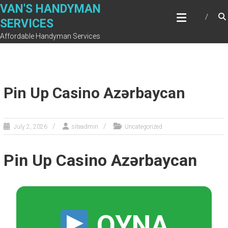
Skip
VAN'S HANDYMAN
to
SERVICES
content
Affordable Handyman Services
Pin Up Casino Azərbaycan
July 2, 2026
siteadmin
Uncategorized
Pin Up Casino Azərbaycan
OYNA