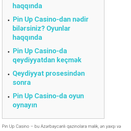
haqqında
Pin Up Casino-dan nədir
bilərsiniz? Oyunlar
haqqında
Pin Up Casino-da
qeydiyyatdan keçmək
Qeydiyyat prosesindən
sonra
Pin Up Casino-da oyun
oynayın
Pin Up Casino – bu Azərbaycanlı qazinolara malik, ən yaxşı və