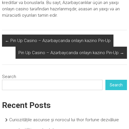
kreditlər və bonuslarla. Bu sayt, Azərbaycanlılar üçün ən yaxşı
onlayn casino tərəfindən hazırlanmışdır, əsasən ən yaxşı və ən
müraciətli oyunları təmin edir.
←
Pin Up Casino – Azərbaycanda onlayn kazino Pin-Up
Pin Up Casino – Azərbaycanda onlayn kazino Pin-Up
→
Search
Search
Recent Posts
Curiozitățile ascunse și norocul lui thor fortune dezvăluie