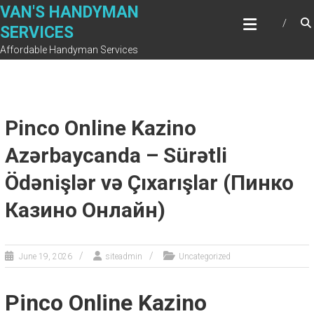
Skip
VAN'S HANDYMAN
to
SERVICES
content
Affordable Handyman Services
Pinco Online Kazino
Azərbaycanda – Sürətli
Ödənişlər və Çıxarışlar (Пинко
Казино Онлайн)
June 19, 2026
siteadmin
Uncategorized
Pinco Online Kazino