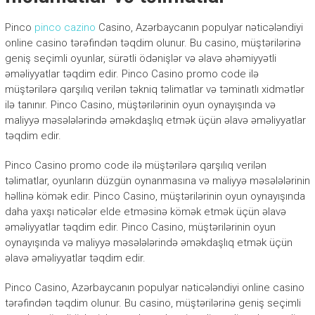
Pinco
pinco cazino
Casino, Azərbaycanın populyar nəticələndiyi
online casino tərəfindən təqdim olunur. Bu casino, müştərilərinə
geniş seçimli oyunlar, sürətli ödənişlər və əlavə əhəmiyyətli
əməliyyatlar təqdim edir. Pinco Casino promo code ilə
müştərilərə qarşılıq verilən təkniq təlimatlar və təminatlı xidmətlər
ilə tanınır. Pinco Casino, müştərilərinin oyun oynayışında və
maliyyə məsələlərində əməkdaşlıq etmək üçün əlavə əməliyyatlar
təqdim edir.
Pinco Casino promo code ilə müştərilərə qarşılıq verilən
təlimatlar, oyunların düzgün oynanmasına və maliyyə məsələlərinin
həllinə kömək edir. Pinco Casino, müştərilərinin oyun oynayışında
daha yaxşı nəticələr elde etməsinə kömək etmək üçün əlavə
əməliyyatlar təqdim edir. Pinco Casino, müştərilərinin oyun
oynayışında və maliyyə məsələlərində əməkdaşlıq etmək üçün
əlavə əməliyyatlar təqdim edir.
Pinco Casino, Azərbaycanın populyar nəticələndiyi online casino
tərəfindən təqdim olunur. Bu casino, müştərilərinə geniş seçimli