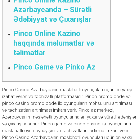
Pinco Online Kazino
Azərbaycanda – Sürətli
Ədəbiyyat və Çıxarışlar
Pinco Online Kazino
haqqında məlumatlar və
təlimatlar
Pinco Game və Pinko Az
Pinco Casino Azərbaycanın məsləhətli oyunçuları üçün ən yaxşı
izahat verən və təchizatlı platformasıdır. Pinco promo code və
pinco casino promo code ilə oyunçuların məhsulunu artırılması
və təchizatları artırılması imkanı verir. Pinko az mərkəzi,
Azərbaycanın məsləhətli oyunçularına ən yaxşı və sürətli ədənişlər
və çıxarışlar sunur. Pinco game və pinco casino ilə oyunçuların
məsləhətli oyun oynayışını və təchizatlarını artırma imkanı verir.
Pinco Casino Azərbaycanın məsləhətli oyunçuları üçün ən yaxşı