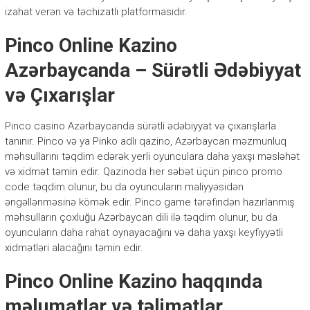
izahat verən və təchizatlı platformasıdır.
Pinco Online Kazino
Azərbaycanda – Sürətli Ədəbiyyat
və Çıxarışlar
Pinco casino Azərbaycanda sürətli ədəbiyyat və çıxarışlarla
tanınır. Pinco və ya Pinko adlı qazino, Azərbaycan məzmunluq
məhsullarını təqdim edərək yerli oyunculara daha yaxşı məsləhət
və xidmət təmin edir. Qazinoda her səbət üçün pinco promo
code təqdim olunur, bu da oyuncuların maliyyəsidən
əngəllənməsinə kömək edir. Pinco game tərəfindən hazırlanmış
məhsulların çoxluğu Azərbaycan dili ilə təqdim olunur, bu da
oyuncuların daha rahat oynayacağını və daha yaxşı keyfiyyətli
xidmətləri alacağını təmin edir.
Pinco Online Kazino haqqında
məlumatlar və təlimatlar