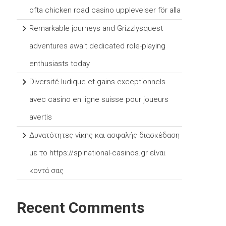
ofta chicken road casino upplevelser för alla
Remarkable journeys and Grizzlysquest
adventures await dedicated role-playing
enthusiasts today
Diversité ludique et gains exceptionnels
avec casino en ligne suisse pour joueurs
avertis
Δυνατότητες νίκης και ασφαλής διασκέδαση
με το https://spinational-casinos.gr είναι
κοντά σας
Recent Comments