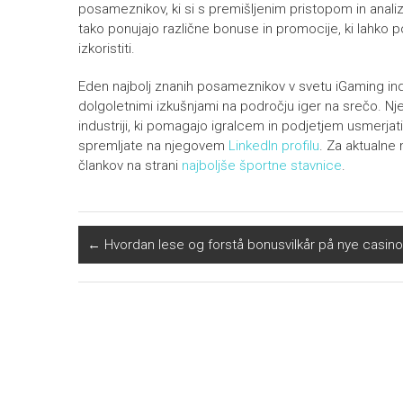
posameznikov, ki si s premišljenim pristopom in analiz
tako ponujajo različne bonuse in promocije, ki lahko p
izkoristiti.
Eden najbolj znanih posameznikov v svetu iGaming indus
dolgoletnimi izkušnjami na področju iger na srečo. Nje
industriji, ki pomagajo igralcem in podjetjem usmerja
spremljate na njegovem
LinkedIn profilu
. Za aktualne
člankov na strani
najboljše športne stavnice
.
←
Hvordan lese og forstå bonusvilkår på nye casino