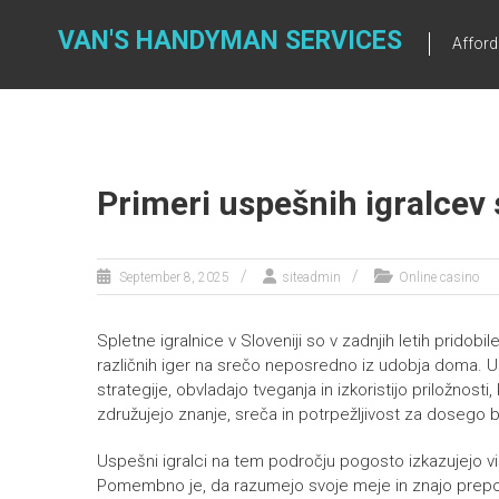
Skip
to
VAN'S HANDYMAN SERVICES
Affor
content
Primeri uspešnih igralcev s
September 8, 2025
siteadmin
Online casino
Spletne igralnice v Sloveniji so v zadnjih letih pridob
različnih iger na srečo neposredno iz udobja doma. Uspe
strategije, obvladajo tveganja in izkoristijo priložnosti,
združujejo znanje, sreča in potrpežljivost za dosego bo
Uspešni igralci na tem področju pogosto izkazujejo v
Pomembno je, da razumejo svoje meje in znajo prepozn