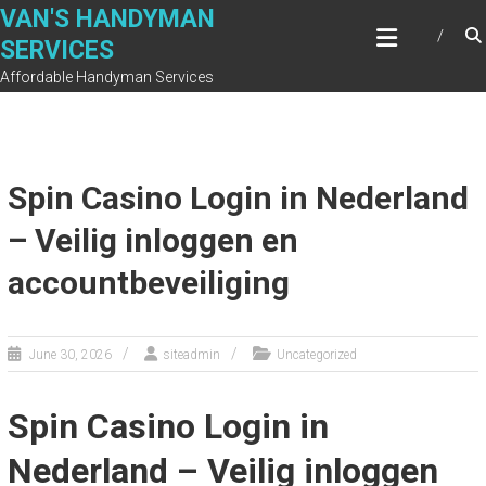
Skip
VAN'S HANDYMAN
to
SERVICES
content
Affordable Handyman Services
Spin Casino Login in Nederland
– Veilig inloggen en
accountbeveiliging
June 30, 2026
siteadmin
Uncategorized
Spin Casino Login in
Nederland – Veilig inloggen