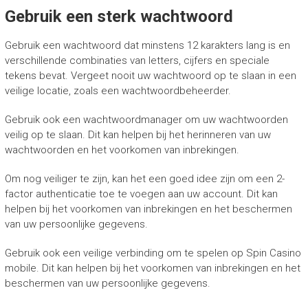
Gebruik een sterk wachtwoord
Gebruik een wachtwoord dat minstens 12 karakters lang is en
verschillende combinaties van letters, cijfers en speciale
tekens bevat. Vergeet nooit uw wachtwoord op te slaan in een
veilige locatie, zoals een wachtwoordbeheerder.
Gebruik ook een wachtwoordmanager om uw wachtwoorden
veilig op te slaan. Dit kan helpen bij het herinneren van uw
wachtwoorden en het voorkomen van inbrekingen.
Om nog veiliger te zijn, kan het een goed idee zijn om een 2-
factor authenticatie toe te voegen aan uw account. Dit kan
helpen bij het voorkomen van inbrekingen en het beschermen
van uw persoonlijke gegevens.
Gebruik ook een veilige verbinding om te spelen op Spin Casino
mobile. Dit kan helpen bij het voorkomen van inbrekingen en het
beschermen van uw persoonlijke gegevens.