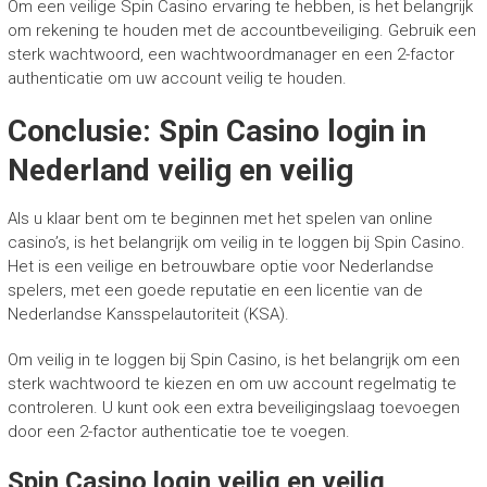
Om een veilige Spin Casino ervaring te hebben, is het belangrijk
om rekening te houden met de accountbeveiliging. Gebruik een
sterk wachtwoord, een wachtwoordmanager en een 2-factor
authenticatie om uw account veilig te houden.
Conclusie: Spin Casino login in
Nederland veilig en veilig
Als u klaar bent om te beginnen met het spelen van online
casino’s, is het belangrijk om veilig in te loggen bij Spin Casino.
Het is een veilige en betrouwbare optie voor Nederlandse
spelers, met een goede reputatie en een licentie van de
Nederlandse Kansspelautoriteit (KSA).
Om veilig in te loggen bij Spin Casino, is het belangrijk om een
sterk wachtwoord te kiezen en om uw account regelmatig te
controleren. U kunt ook een extra beveiligingslaag toevoegen
door een 2-factor authenticatie toe te voegen.
Spin Casino login veilig en veilig