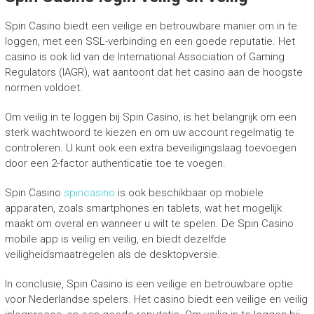
Spin Casino biedt een veilige en betrouwbare manier om in te
loggen, met een SSL-verbinding en een goede reputatie. Het
casino is ook lid van de International Association of Gaming
Regulators (IAGR), wat aantoont dat het casino aan de hoogste
normen voldoet.
Om veilig in te loggen bij Spin Casino, is het belangrijk om een
sterk wachtwoord te kiezen en om uw account regelmatig te
controleren. U kunt ook een extra beveiligingslaag toevoegen
door een 2-factor authenticatie toe te voegen.
Spin Casino
spincasino
is ook beschikbaar op mobiele
apparaten, zoals smartphones en tablets, wat het mogelijk
maakt om overal en wanneer u wilt te spelen. De Spin Casino
mobile app is veilig en veilig, en biedt dezelfde
veiligheidsmaatregelen als de desktopversie.
In conclusie, Spin Casino is een veilige en betrouwbare optie
voor Nederlandse spelers. Het casino biedt een veilige en veilig