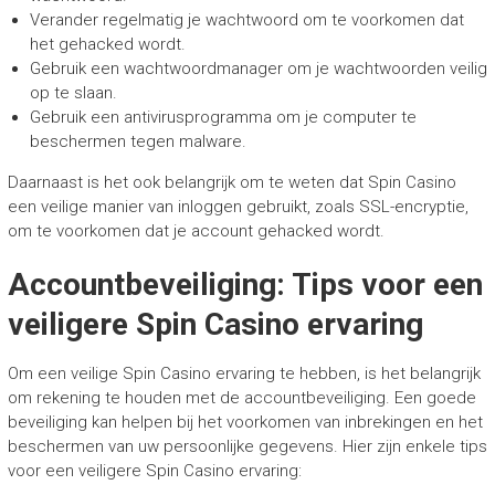
Verander regelmatig je wachtwoord om te voorkomen dat
het gehacked wordt.
Gebruik een wachtwoordmanager om je wachtwoorden veilig
op te slaan.
Gebruik een antivirusprogramma om je computer te
beschermen tegen malware.
Daarnaast is het ook belangrijk om te weten dat Spin Casino
een veilige manier van inloggen gebruikt, zoals SSL-encryptie,
om te voorkomen dat je account gehacked wordt.
Accountbeveiliging: Tips voor een
veiligere Spin Casino ervaring
Om een veilige Spin Casino ervaring te hebben, is het belangrijk
om rekening te houden met de accountbeveiliging. Een goede
beveiliging kan helpen bij het voorkomen van inbrekingen en het
beschermen van uw persoonlijke gegevens. Hier zijn enkele tips
voor een veiligere Spin Casino ervaring: