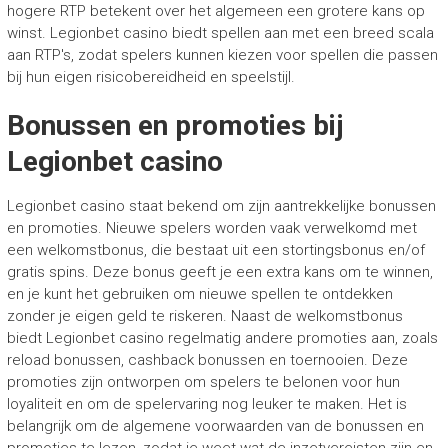
hogere RTP betekent over het algemeen een grotere kans op
winst. Legionbet casino biedt spellen aan met een breed scala
aan RTP's, zodat spelers kunnen kiezen voor spellen die passen
bij hun eigen risicobereidheid en speelstijl.
Bonussen en promoties bij
Legionbet casino
Legionbet casino staat bekend om zijn aantrekkelijke bonussen
en promoties. Nieuwe spelers worden vaak verwelkomd met
een welkomstbonus, die bestaat uit een stortingsbonus en/of
gratis spins. Deze bonus geeft je een extra kans om te winnen,
en je kunt het gebruiken om nieuwe spellen te ontdekken
zonder je eigen geld te riskeren. Naast de welkomstbonus
biedt Legionbet casino regelmatig andere promoties aan, zoals
reload bonussen, cashback bonussen en toernooien. Deze
promoties zijn ontworpen om spelers te belonen voor hun
loyaliteit en om de spelervaring nog leuker te maken. Het is
belangrijk om de algemene voorwaarden van de bonussen en