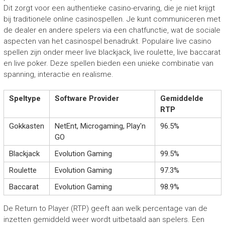
Dit zorgt voor een authentieke casino-ervaring, die je niet krijgt
bij traditionele online casinospellen. Je kunt communiceren met
de dealer en andere spelers via een chatfunctie, wat de sociale
aspecten van het casinospel benadrukt. Populaire live casino
spellen zijn onder meer live blackjack, live roulette, live baccarat
en live poker. Deze spellen bieden een unieke combinatie van
spanning, interactie en realisme.
Speltype
Software Provider
Gemiddelde
RTP
Gokkasten
NetEnt, Microgaming, Play'n
96.5%
GO
Blackjack
Evolution Gaming
99.5%
Roulette
Evolution Gaming
97.3%
Baccarat
Evolution Gaming
98.9%
De Return to Player (RTP) geeft aan welk percentage van de
inzetten gemiddeld weer wordt uitbetaald aan spelers. Een