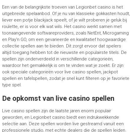
Een van de belangrijkste troeven van Legionbet casino is het
uitgebreide spelaanbod. Of je nu van klassieke gokkasten houdt,
liever een potje blackjack speelt, of je wilt proberen je geluk bij
roulette, er is voor elk wat wils. Het casino werkt samen met
toonaangevende softwareproviders, zoals NetEnt, Microgaming
en Play'n GO, om een gevarieerde en kwalitatief hoogwaardige
collectie spellen aan te bieden. Dit zorgt ervoor dat spelers
altijd toegang hebben tot de nieuwste en populairste titels. De
spellen zijn onderverdeeld in verschillende categorieën,
waardoor het gemakkelijk is om te vinden wat je zoekt. Er zijn
ook speciale categorieën voor live casino spellen, jackpot
spellen en tafelspellen, zodat je snel kunt filteren op je favoriete
type spel.
De opkomst van live casino spellen
Live casino spellen zijn de laatste jaren enorm populair
geworden, en Legionbet casino biedt een indrukwekkende
selectie aan. Deze spellen worden live gestreamd vanuit een
professionele studio, met echte dealers die de spellen leiden.