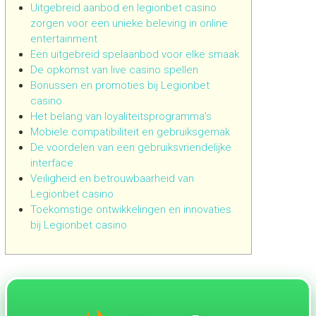
Uitgebreid aanbod en legionbet casino
zorgen voor een unieke beleving in online
entertainment
Een uitgebreid spelaanbod voor elke smaak
De opkomst van live casino spellen
Bonussen en promoties bij Legionbet
casino
Het belang van loyaliteitsprogramma's
Mobiele compatibiliteit en gebruiksgemak
De voordelen van een gebruiksvriendelijke
interface
Veiligheid en betrouwbaarheid van
Legionbet casino
Toekomstige ontwikkelingen en innovaties
bij Legionbet casino