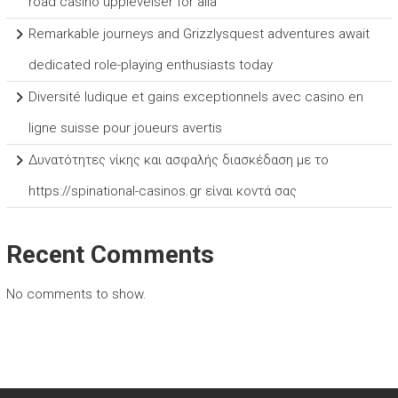
road casino upplevelser för alla
Remarkable journeys and Grizzlysquest adventures await
dedicated role-playing enthusiasts today
Diversité ludique et gains exceptionnels avec casino en
ligne suisse pour joueurs avertis
Δυνατότητες νίκης και ασφαλής διασκέδαση με το
https://spinational-casinos.gr είναι κοντά σας
Recent Comments
No comments to show.