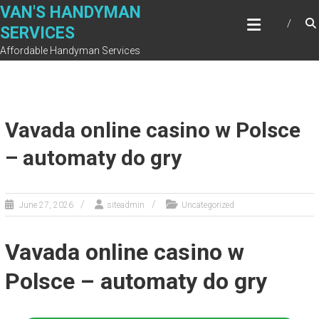
Skip
VAN'S HANDYMAN
to
SERVICES
content
Affordable Handyman Services
Vavada online casino w Polsce
– automaty do gry
June 27, 2026
siteadmin
Uncategorized
Vavada online casino w
Polsce – automaty do gry