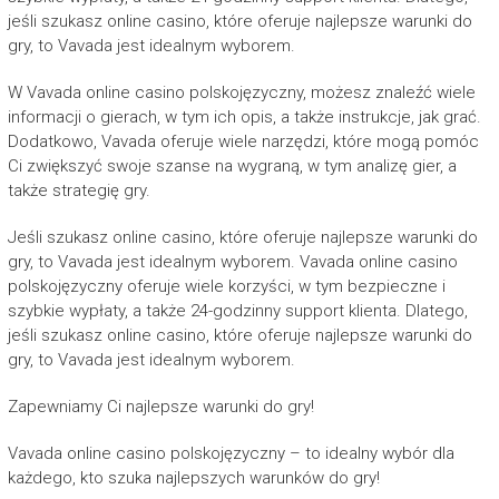
jeśli szukasz online casino, które oferuje najlepsze warunki do
gry, to Vavada jest idealnym wyborem.
W Vavada online casino polskojęzyczny, możesz znaleźć wiele
informacji o gierach, w tym ich opis, a także instrukcje, jak grać.
Dodatkowo, Vavada oferuje wiele narzędzi, które mogą pomóc
Ci zwiększyć swoje szanse na wygraną, w tym analizę gier, a
także strategię gry.
Jeśli szukasz online casino, które oferuje najlepsze warunki do
gry, to Vavada jest idealnym wyborem. Vavada online casino
polskojęzyczny oferuje wiele korzyści, w tym bezpieczne i
szybkie wypłaty, a także 24-godzinny support klienta. Dlatego,
jeśli szukasz online casino, które oferuje najlepsze warunki do
gry, to Vavada jest idealnym wyborem.
Zapewniamy Ci najlepsze warunki do gry!
Vavada online casino polskojęzyczny – to idealny wybór dla
każdego, kto szuka najlepszych warunków do gry!