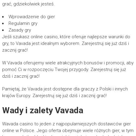
grać, gdziekolwiek jesteś.
Wprowadzenie do gier
Regulamin gry
Zasady gry
Jeśli szukasz online casino, które oferuje najlepsze warunki do
gry, to Vavada jest idealnym wyborem. Zarejestruj się już dziś i
zacznij grać!
W Vavada oferujemy wiele atrakcyjnych bonusów i promocji, aby
pomoć Ci w rozpoczęciu Twojej przygody. Zarejestruj się już
dziś i zacznij grać!
Pamiętaj, że Vavada jest dostępne dla graczy z Polski i innych
krajów Europy. Zarejestruj się już dziś i zacznij grać!
Wady i zalety Vavada
Wavada casino to jeden z najpopularniejszych dostawców gier
online w Polsce. Jego oferta obejmuje wiele różnych gier, w tym