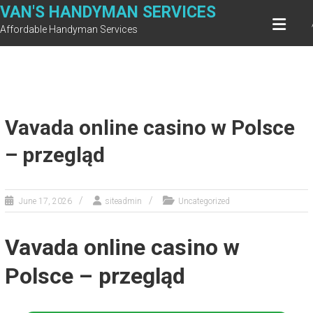
Skip
VAN'S HANDYMAN SERVICES
to
Affordable Handyman Services
content
Vavada online casino w Polsce
– przegląd
June 17, 2026
siteadmin
Uncategorized
Vavada online casino w
Polsce – przegląd