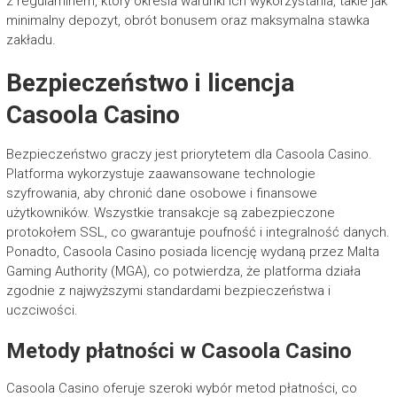
z regulaminem, który określa warunki ich wykorzystania, takie jak
minimalny depozyt, obrót bonusem oraz maksymalna stawka
zakładu.
Bezpieczeństwo i licencja
Casoola Casino
Bezpieczeństwo graczy jest priorytetem dla Casoola Casino.
Platforma wykorzystuje zaawansowane technologie
szyfrowania, aby chronić dane osobowe i finansowe
użytkowników. Wszystkie transakcje są zabezpieczone
protokołem SSL, co gwarantuje poufność i integralność danych.
Ponadto, Casoola Casino posiada licencję wydaną przez Malta
Gaming Authority (MGA), co potwierdza, że platforma działa
zgodnie z najwyższymi standardami bezpieczeństwa i
uczciwości.
Metody płatności w Casoola Casino
Casoola Casino oferuje szeroki wybór metod płatności, co