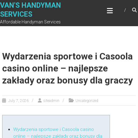
Skip
VAN'S HANDYMAN
to
SERVICES
content
Affordable Handyman Services
Wydarzenia sportowe i Casoola
casino online – najlepsze
zakłady oraz bonusy dla graczy
July 7, 2026
siteadmin
Uncategorized
Wydarzenia sportowe i Casoola casino
online – najlepsze zakłady oraz bonusy dla