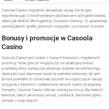
Casoola Casino regularnie aktualizuje swoją ofertę gier,
współpracując z renomowanymi dostawcami oprogramowania,
takimi jak NetEnt, Microgaming i Evolution Gaming. To gwarantuje
wysoką jakość grafiki, płynność rozgrywki i uczciwość losowań.
Bonusy i promocje w Casoola
Casino
Casoola Casino jest znane z hojnych bonusów i regularnych
promocji. Nowi gracze mogą liczyć na atrakcyjny bonus
powitalny, który zazwyczaj obejmuje dopłatę do pierwszego
depozytu oraz darmowe spiny na wybrane automaty do gier.
Bonus powitalny to doskonały sposób na rozpoczęcie swojej
przygody z kasynem i zwiększenie swoich szans na wygraną.
Ponadto, Casoola Casino oferuje szereg promocji dla stałych
klientów, takich jak bonusy reload, cashback, darmowe spiny i
turnieje z pulą nagród.