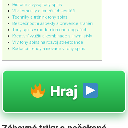
Historie a vývoj tony spins
Vliv komunity a tanečních soutěží
Techniky a trénink tony spins
Bezpečnostní aspekty a prevence zranění
Tony spins v moderních choreografiích
Kreativní využití a kombinace s jinými styly
Vliv tony spins na rozvoj streetdance
Budoucí trendy a inovace v tony spins
Hraj