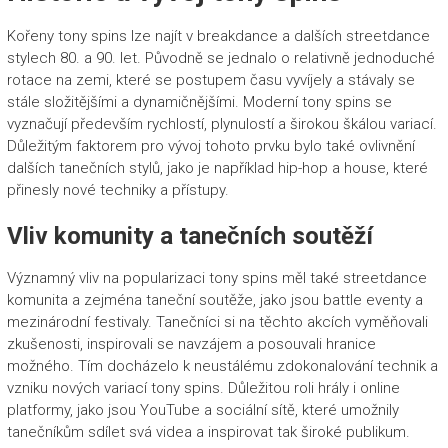
Kořeny tony spins lze najít v breakdance a dalších streetdance
stylech 80. a 90. let. Původně se jednalo o relativně jednoduché
rotace na zemi, které se postupem času vyvíjely a stávaly se
stále složitějšími a dynamičnějšími. Moderní tony spins se
vyznačují především rychlostí, plynulostí a širokou škálou variací.
Důležitým faktorem pro vývoj tohoto prvku bylo také ovlivnění
dalších tanečních stylů, jako je například hip-hop a house, které
přinesly nové techniky a přístupy.
Vliv komunity a tanečních soutěží
Významný vliv na popularizaci tony spins měl také streetdance
komunita a zejména taneční soutěže, jako jsou battle eventy a
mezinárodní festivaly. Tanečníci si na těchto akcích vyměňovali
zkušenosti, inspirovali se navzájem a posouvali hranice
možného. Tím docházelo k neustálému zdokonalování technik a
vzniku nových variací tony spins. Důležitou roli hrály i online
platformy, jako jsou YouTube a sociální sítě, které umožnily
tanečníkům sdílet svá videa a inspirovat tak široké publikum.