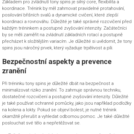
Základem pro zvládnutí tony spins je silný core, flexibilita a
koordinace. Trénink by měl zahrnovat pravidelné protahování,
posilování břišních svalů a dynamické cvičení, které zlepší
koordinaci a rovnováhu. Důležité je také správné rozcvičení před
každým tréninkem a postupné zvyšování intenzity. Začátečníci
by se měli zaměřit na zvládnutí základních rotací a postupně
přecházet k složitějším variacím. Je důležité si uvědomit, že tony
spins jsou náročný prvek, který vyžaduje trpělivost a píli.
Bezpečnostní aspekty a prevence
zranění
Při tréninku tony spins je důležité dbát na bezpečnost a
minimalizovat riziko zranění. To zahrnuje správnou techniku,
dostatečné rozcvičení a postupné zvyšování intenzity. Důležité
je také používat ochranné pomůcky, jako jsou například podložky
na kolena a lokty. Pokud se objeví bolest, je nutné trénink
okamžitě přerušit a vyhledat odbornou pomoc. Je také důležité
poslouchat své tělo a nepřetěžovat se.