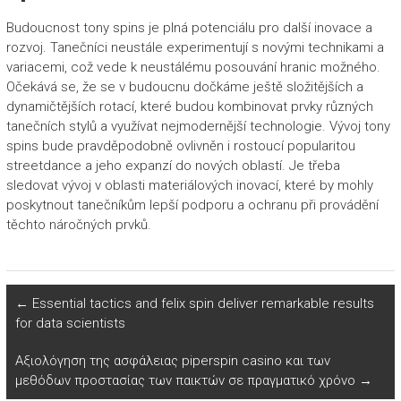
Budoucnost tony spins je plná potenciálu pro další inovace a
rozvoj. Tanečníci neustále experimentují s novými technikami a
variacemi, což vede k neustálému posouvání hranic možného.
Očekává se, že se v budoucnu dočkáme ještě složitějších a
dynamičtějších rotací, které budou kombinovat prvky různých
tanečních stylů a využívat nejmodernější technologie. Vývoj tony
spins bude pravděpodobně ovlivněn i rostoucí popularitou
streetdance a jeho expanzí do nových oblastí. Je třeba
sledovat vývoj v oblasti materiálových inovací, které by mohly
poskytnout tanečníkům lepší podporu a ochranu při provádění
těchto náročných prvků.
←
Essential tactics and felix spin deliver remarkable results
for data scientists
Αξιολόγηση της ασφάλειας piperspin casino και των
μεθόδων προστασίας των παικτών σε πραγματικό χρόνο
→