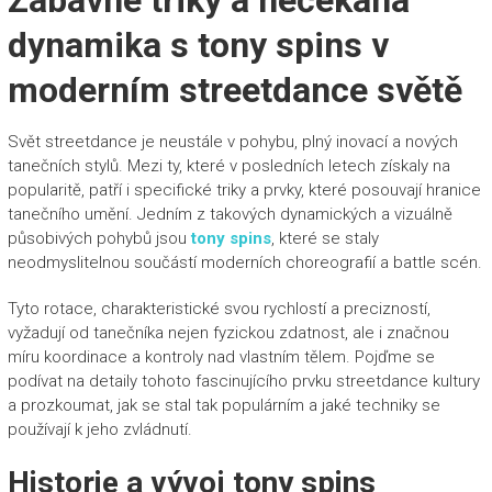
Zábavné triky a nečekaná
dynamika s tony spins v
moderním streetdance světě
Svět streetdance je neustále v pohybu, plný inovací a nových
tanečních stylů. Mezi ty, které v posledních letech získaly na
popularitě, patří i specifické triky a prvky, které posouvají hranice
tanečního umění. Jedním z takových dynamických a vizuálně
působivých pohybů jsou
tony spins
, které se staly
neodmyslitelnou součástí moderních choreografií a battle scén.
Tyto rotace, charakteristické svou rychlostí a precizností,
vyžadují od tanečníka nejen fyzickou zdatnost, ale i značnou
míru koordinace a kontroly nad vlastním tělem. Pojďme se
podívat na detaily tohoto fascinujícího prvku streetdance kultury
a prozkoumat, jak se stal tak populárním a jaké techniky se
používají k jeho zvládnutí.
Historie a vývoj tony spins