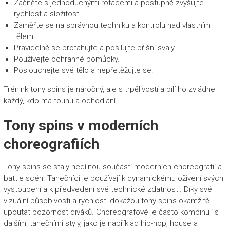
Začněte s jednoduchými rotacemi a postupně zvyšujte
rychlost a složitost.
Zaměřte se na správnou techniku a kontrolu nad vlastním
tělem.
Pravidelně se protahujte a posilujte břišní svaly.
Používejte ochranné pomůcky.
Poslouchejte své tělo a nepřetěžujte se.
Trénink tony spins je náročný, ale s trpělivostí a pílí ho zvládne
každý, kdo má touhu a odhodlání.
Tony spins v moderních
choreografiích
Tony spins se staly nedílnou součástí moderních choreografií a
battle scén. Tanečníci je používají k dynamickému oživení svých
vystoupení a k předvedení své technické zdatnosti. Díky své
vizuální působivosti a rychlosti dokážou tony spins okamžitě
upoutat pozornost diváků. Choreografové je často kombinují s
dalšími tanečními styly, jako je například hip-hop, house a