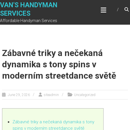
Skip
VAN'S HANDYMAN
to
SERVICES
content
Affordable Handyman Services
Zábavné triky a nečekaná
dynamika s tony spins v
moderním streetdance světě
June 29, 2026
siteadmin
Uncategorized
Zábavné triky a nečekaná dynamika s tony
spins v moderním streetdance světě