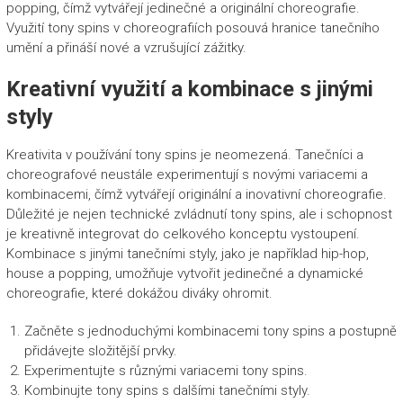
popping, čímž vytvářejí jedinečné a originální choreografie.
Využití tony spins v choreografiích posouvá hranice tanečního
umění a přináší nové a vzrušující zážitky.
Kreativní využití a kombinace s jinými
styly
Kreativita v používání tony spins je neomezená. Tanečníci a
choreografové neustále experimentují s novými variacemi a
kombinacemi, čímž vytvářejí originální a inovativní choreografie.
Důležité je nejen technické zvládnutí tony spins, ale i schopnost
je kreativně integrovat do celkového konceptu vystoupení.
Kombinace s jinými tanečními styly, jako je například hip-hop,
house a popping, umožňuje vytvořit jedinečné a dynamické
choreografie, které dokážou diváky ohromit.
Začněte s jednoduchými kombinacemi tony spins a postupně
přidávejte složitější prvky.
Experimentujte s různými variacemi tony spins.
Kombinujte tony spins s dalšími tanečními styly.