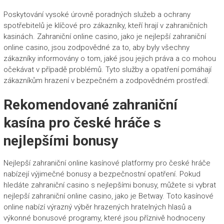
Poskytování vysoké úrovně poradných služeb a ochrany
spotřebitelů je klíčové pro zákazníky, kteří hrají v zahraničních
kasinách. Zahraniční online casino, jako je nejlepší zahraniční
online casino, jsou zodpovědné za to, aby byly všechny
zákazníky informovány o tom, jaké jsou jejich práva a co mohou
očekávat v případě problémů. Tyto služby a opatření pomáhají
zákazníkům hrazení v bezpečném a zodpovědném prostředí.
Rekomendované zahraniční
kasína pro české hráče s
nejlepšími bonusy
Nejlepší zahraniční online kasínové platformy pro české hráče
nabízejí výjimečné bonusy a bezpečnostní opatření. Pokud
hledáte zahraniční casino s nejlepšími bonusy, můžete si vybrat
nejlepší zahraniční online casino, jako je Betway. Toto kasínové
online nabízí výrazný výběr hrazených hratelných hlasů a
výkonné bonusové programy, které jsou příznivě hodnoceny