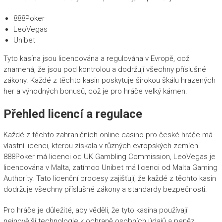
888Poker
LeoVegas
Unibet
Tyto kasína jsou licencována a regulována v Evropě, což
znamená, že jsou pod kontrolou a dodržují všechny příslušné
zákony. Každé z těchto kasin poskytuje širokou škálu hrazených
her a výhodných bonusů, což je pro hráče velký kámen.
Přehled licencí a regulace
Každé z těchto zahraničních online casino pro české hráče má
vlastní licenci, kterou získala v různých evropských zemích.
888Poker má licenci od UK Gambling Commission, LeoVegas je
licencována v Malta, zatímco Unibet má licenci od Malta Gaming
Authority. Tato licenční procesy zajišťují, že každé z těchto kasin
dodržuje všechny příslušné zákony a standardy bezpečnosti.
Pro hráče je důležité, aby věděli, že tyto kasína používají
nejnovější technologie k ochraně osobních údajů a peněz.