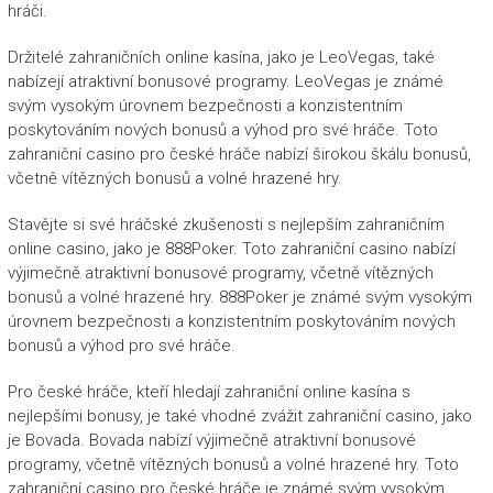
hráči.
Držitelé zahraničních online kasína, jako je LeoVegas, také
nabízejí atraktivní bonusové programy. LeoVegas je známé
svým vysokým úrovnem bezpečnosti a konzistentním
poskytováním nových bonusů a výhod pro své hráče. Toto
zahraniční casino pro české hráče nabízí širokou škálu bonusů,
včetně vítězných bonusů a volné hrazené hry.
Stavějte si své hráčské zkušenosti s nejlepším zahraničním
online casino, jako je 888Poker. Toto zahraniční casino nabízí
výjimečně atraktivní bonusové programy, včetně vítězných
bonusů a volné hrazené hry. 888Poker je známé svým vysokým
úrovnem bezpečnosti a konzistentním poskytováním nových
bonusů a výhod pro své hráče.
Pro české hráče, kteří hledají zahraniční online kasína s
nejlepšími bonusy, je také vhodné zvážit zahraniční casino, jako
je Bovada. Bovada nabízí výjimečně atraktivní bonusové
programy, včetně vítězných bonusů a volné hrazené hry. Toto
zahraniční casino pro české hráče je známé svým vysokým