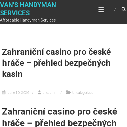
Skip
VAN'S HANDYMAN
to
SERVICES
content
Affordable Handyman Services
Zahraniční casino pro české
hráče – přehled bezpečných
kasin
June 10, 2026
siteadmin
Uncategorized
Zahraniční casino pro české
hráče – přehled bezpečných