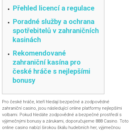
Přehled licencí a regulace
Poradné služby a ochrana
spotřebitelů v zahraničních
kasinách
Rekomendované
zahraniční kasína pro
české hráče s nejlepšími
bonusy
Pro české hráče, kteří hledají bezpečné a zodpovědné
zahraniční casino, jsou následující online platformy nejlepšími
volbami. Pokud hledáte zodpovědné a bezpečné prostředí s
výjimečnými bonusy a zárukami, doporučujeme 888 Casino. Toto
online casino nabízí širokou škálu hudebních her, výjimečnou