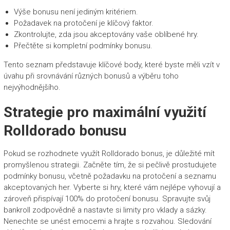
Výše bonusu není jediným kritériem.
Požadavek na protočení je klíčový faktor.
Zkontrolujte, zda jsou akceptovány vaše oblíbené hry.
Přečtěte si kompletní podmínky bonusu.
Tento seznam představuje klíčové body, které byste měli vzít v
úvahu při srovnávání různých bonusů a výběru toho
nejvýhodnějšího.
Strategie pro maximální využití
Rolldorado bonusu
Pokud se rozhodnete využít Rolldorado bonus, je důležité mít
promyšlenou strategii. Začněte tím, že si pečlivě prostudujete
podmínky bonusu, včetně požadavku na protočení a seznamu
akceptovaných her. Vyberte si hry, které vám nejlépe vyhovují a
zároveň přispívají 100% do protočení bonusu. Spravujte svůj
bankroll zodpovědně a nastavte si limity pro vklady a sázky.
Nenechte se unést emocemi a hrajte s rozvahou. Sledování