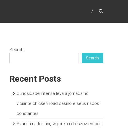
Search
Search
Recent Posts
Curiosidade intensa leva a jornada no
viciante chicken road casino e seus riscos
constantes
Szansa na fortunę w plinko i dreszcz emocji