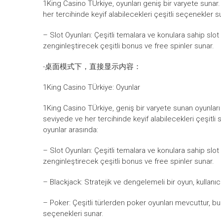
1King Casino TÜrkiye, oyunları geniş bir varyete sunar.
her tercihinde keyif alabilecekleri çeşitli seçenekler
– Slot Oyunları: Çeşitli temalara ve konulara sahip slot 
zenginleştirecek çeşitli bonus ve free spinler sunar.
-桌面模式下，直接显示内容：
1King Casino TÜrkiye: Oyunlar
1King Casino TÜrkiye, geniş bir varyete sunan oyunları 
seviyede ve her tercihinde keyif alabilecekleri çeşitl
oyunlar arasında:
– Slot Oyunları: Çeşitli temalara ve konulara sahip slot 
zenginleştirecek çeşitli bonus ve free spinler sunar.
– Blackjack: Stratejik ve dengelemeli bir oyun, kullanıcıl
– Poker: Çeşitli türlerden poker oyunları mevcuttur, bu 
seçenekleri sunar.