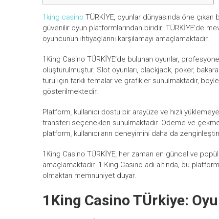
1king casino
TÜRKİYE, oyunlar dünyasında öne çıkan bir 
güvenilir oyun platformlarından biridir. TÜRKİYE’de mevc
oyuncunun ihtiyaçlarını karşılamayı amaçlamaktadır.
1King Casino TÜRKİYE’de bulunan oyunlar, profesyonel t
oluşturulmuştur. Slot oyunları, blackjack, poker, bakar
türü için farklı temalar ve grafikler sunulmaktadır, bö
gösterilmektedir.
Platform, kullanıcı dostu bir arayüze ve hızlı yüklemeye
transferi seçenekleri sunulmaktadır. Ödeme ve çekme 
platform, kullanıcıların deneyimini daha da zenginleşt
1King Casino TÜRKİYE, her zaman en güncel ve popüler 
amaçlamaktadır. 1 King Casino adı altında, bu platform
olmaktan memnuniyet duyar.
1King Casino TÜrkiye: Oyu