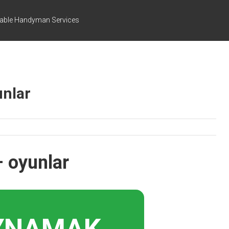
dable Handyman Services
unlar
– oyunlar
YNAMAK