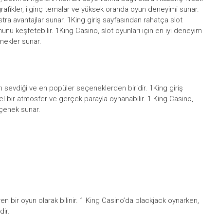
rafikler, ilginç temalar ve yüksek oranda oyun deneyimi sunar.
tra avantajlar sunar. 1King giriş sayfasından rahatça slot
unu keşfetebilir. 1King Casino, slot oyunları için en iyi deneyim
nekler sunar.
 sevdiği ve en popüler seçeneklerden biridir. 1King giriş
el bir atmosfer ve gerçek parayla oynanabilir. 1 King Casino,
eçenek sunar.
en bir oyun olarak bilinir. 1 King Casino’da blackjack oynarken,
dir.