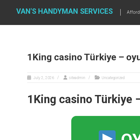
Skip
to
VAN'S HANDYMAN SERVICES
Affor
content
1King casino Türkiye – oy
July 2, 2026
siteadmin
Uncategorized
1King casino Türkiye 
O