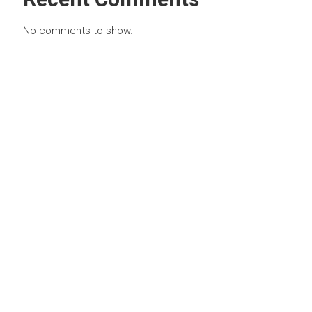
No comments to show.