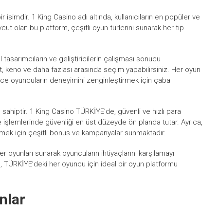
isimdir. 1 King Casino adı altında, kullanıcıların en popüler ve
ut olan bu platform, çeşitli oyun türlerini sunarak her tip
asarımcıların ve geliştiricilerin çalışması sonucu
at, keno ve daha fazlası arasında seçim yapabilirsiniz. Her oyun
ylece oyuncuların deneyimini zenginleştirmek için çaba
 sahiptir. 1 King Casino TÜRKİYE’de, güvenli ve hızlı para
işlemlerinde güvenliği en üst düzeyde ön planda tutar. Ayrıca,
irmek için çeşitli bonus ve kampanyalar sunmaktadır.
oyunları sunarak oyuncuların ihtiyaçlarını karşılamayı
, TÜRKİYE’deki her oyuncu için ideal bir oyun platformu
nlar