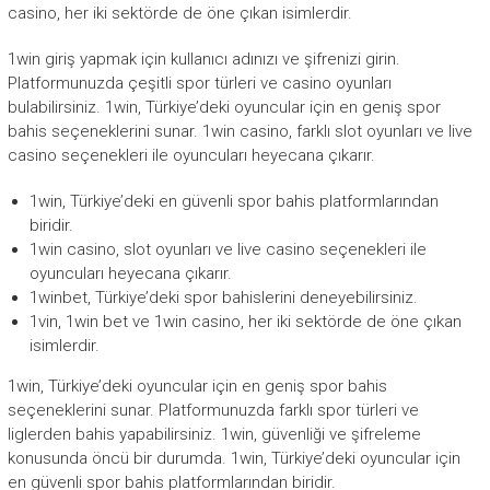
casino, her iki sektörde de öne çıkan isimlerdir.
1win giriş yapmak için kullanıcı adınızı ve şifrenizi girin.
Platformunuzda çeşitli spor türleri ve casino oyunları
bulabilirsiniz. 1win, Türkiye’deki oyuncular için en geniş spor
bahis seçeneklerini sunar. 1win casino, farklı slot oyunları ve live
casino seçenekleri ile oyuncuları heyecana çıkarır.
1win, Türkiye’deki en güvenli spor bahis platformlarından
biridir.
1win casino, slot oyunları ve live casino seçenekleri ile
oyuncuları heyecana çıkarır.
1winbet, Türkiye’deki spor bahislerini deneyebilirsiniz.
1vin, 1win bet ve 1win casino, her iki sektörde de öne çıkan
isimlerdir.
1win, Türkiye’deki oyuncular için en geniş spor bahis
seçeneklerini sunar. Platformunuzda farklı spor türleri ve
liglerden bahis yapabilirsiniz. 1win, güvenliği ve şifreleme
konusunda öncü bir durumda. 1win, Türkiye’deki oyuncular için
en güvenli spor bahis platformlarından biridir.