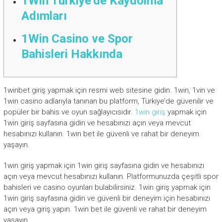
1Win Türkiye’de Kaydolma
Adımları
1Win Casino ve Spor
Bahisleri Hakkında
1winbet giriş yapmak için resmi web sitesine gidin. 1win, 1vin ve
1win casino adlarıyla tanınan bu platform, Türkiye’de güvenilir ve
popüler bir bahis ve oyun sağlayıcısıdır.
1win giriş
yapmak için
1win giriş sayfasına gidin ve hesabınızı açın veya mevcut
hesabınızı kullanın. 1win bet ile güvenli ve rahat bir deneyim
yaşayın.
1win giriş yapmak için 1win giriş sayfasına gidin ve hesabınızı
açın veya mevcut hesabınızı kullanın. Platformunuzda çeşitli spor
bahisleri ve casino oyunları bulabilirsiniz. 1win giriş yapmak için
1win giriş sayfasına gidin ve güvenli bir deneyim için hesabınızı
açın veya giriş yapın. 1win bet ile güvenli ve rahat bir deneyim
yaşayın.