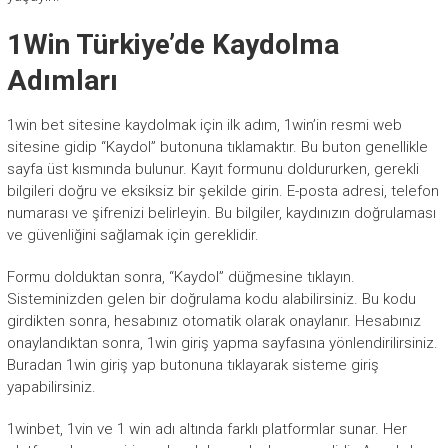
1Win Türkiye’de Kaydolma
Adımları
1win bet sitesine kaydolmak için ilk adım, 1win’in resmi web
sitesine gidip “Kaydol” butonuna tıklamaktır. Bu buton genellikle
sayfa üst kısmında bulunur. Kayıt formunu doldururken, gerekli
bilgileri doğru ve eksiksiz bir şekilde girin. E-posta adresi, telefon
numarası ve şifrenizi belirleyin. Bu bilgiler, kaydınızın doğrulaması
ve güvenliğini sağlamak için gereklidir.
Formu dolduktan sonra, “Kaydol” düğmesine tıklayın.
Sisteminizden gelen bir doğrulama kodu alabilirsiniz. Bu kodu
girdikten sonra, hesabınız otomatik olarak onaylanır. Hesabınız
onaylandıktan sonra, 1win giriş yapma sayfasına yönlendirilirsiniz.
Buradan 1win giriş yap butonuna tıklayarak sisteme giriş
yapabilirsiniz.
1winbet, 1vin ve 1 win adı altında farklı platformlar sunar. Her