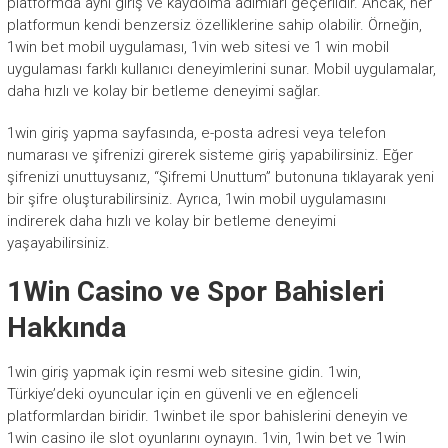
platformda aynı giriş ve kaydolma adımları geçerlidir. Ancak, her
platformun kendi benzersiz özelliklerine sahip olabilir. Örneğin,
1win bet mobil uygulaması, 1vin web sitesi ve 1 win mobil
uygulaması farklı kullanıcı deneyimlerini sunar. Mobil uygulamalar,
daha hızlı ve kolay bir betleme deneyimi sağlar.
1win giriş yapma sayfasında, e-posta adresi veya telefon
numarası ve şifrenizi girerek sisteme giriş yapabilirsiniz. Eğer
şifrenizi unuttuysanız, “Şifremi Unuttum” butonuna tıklayarak yeni
bir şifre oluşturabilirsiniz. Ayrıca, 1win mobil uygulamasını
indirerek daha hızlı ve kolay bir betleme deneyimi
yaşayabilirsiniz.
1Win Casino ve Spor Bahisleri
Hakkında
1win giriş yapmak için resmi web sitesine gidin. 1win,
Türkiye’deki oyuncular için en güvenli ve en eğlenceli
platformlardan biridir. 1winbet ile spor bahislerini deneyin ve
1win casino ile slot oyunlarını oynayın. 1vin, 1win bet ve 1win