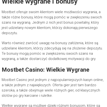
Wielkie wygrane i bonusy
Mostbet oferuje swoim klientom wiele możliwości wygrania, a
także różne bonusy, które mogą pomóc w zwiększeniu swoich
szans na wygraną. Jednym z nich jest bonus powitalny, który
jest udzielany nowym klientom, którzy dokonają pierwszego
depozytu.
Warto również zwrócić uwagę na bonusy załóżenia, które są
udzielane klientom, którzy zdecydują się na złożenie depozytu.
Te bonusy mogą pomóc w zwiększeniu swoich szans na
wygraną, a także dostarczyć dodatkowej motywacji do gry.
Mostbet Casino: Wielkie Wygrane
Mostbet Casino jest jednym z najpopularniejszych kasyn online,
a także jednym z największych. Oferta gier jest tam bardzo
szeroka, a także obejmuje wiele różnych gier, od klasycznych
slotów po gry karciane i ruletke.
Wielkie wygrane są możliwe dzięki różnym bonusom, które są