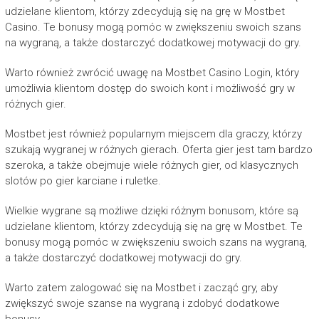
udzielane klientom, którzy zdecydują się na grę w Mostbet
Casino. Te bonusy mogą pomóc w zwiększeniu swoich szans
na wygraną, a także dostarczyć dodatkowej motywacji do gry.
Warto również zwrócić uwagę na Mostbet Casino Login, który
umożliwia klientom dostęp do swoich kont i możliwość gry w
różnych gier.
Mostbet jest również popularnym miejscem dla graczy, którzy
szukają wygranej w różnych gierach. Oferta gier jest tam bardzo
szeroka, a także obejmuje wiele różnych gier, od klasycznych
slotów po gier karciane i ruletke.
Wielkie wygrane są możliwe dzięki różnym bonusom, które są
udzielane klientom, którzy zdecydują się na grę w Mostbet. Te
bonusy mogą pomóc w zwiększeniu swoich szans na wygraną,
a także dostarczyć dodatkowej motywacji do gry.
Warto zatem zalogować się na Mostbet i zacząć gry, aby
zwiększyć swoje szanse na wygraną i zdobyć dodatkowe