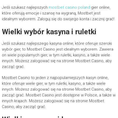
Jeśli szukasz najlepszych
mostbet casino poland
gier online,
które oferują emocje i szansę na wygraną, Mostbet jest
idealnym wyborem. Zaloguj się do swojego konta i zacznij grać!
Wielki wybór kasyna i ruletki
Jeśli szukasz najlepszego kasyna online, które oferuje szeroki
wybór gier, to Mostbet Casino jest idealnym wyborem. Zawiera
on wiele popularnych gier, w tym ruletki, kasyno, a także wiele
innych. Możesz zalogować się na stronie Mostbet Casino, aby
zacząć grać.
Mostbet Casino to jeden z najpopularniejszych kasyn online,
które oferuje wiele gier, w tym ruletki, kasyno, a także wiele
innych. Możesz zalogować się na stronie Mostbet Casino, aby
zacząć grać. Mostbet Casino jest dostępne w Polsce, a także w
innych krajach. Możesz zalogować się na stronie Mostbet
Casino, aby zacząć grać.