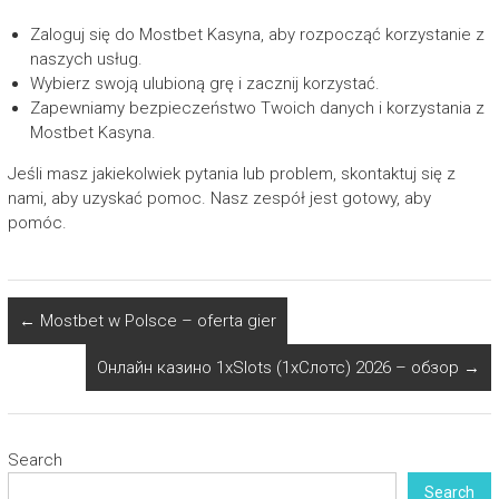
Zaloguj się do Mostbet Kasyna, aby rozpocząć korzystanie z
naszych usług.
Wybierz swoją ulubioną grę i zacznij korzystać.
Zapewniamy bezpieczeństwo Twoich danych i korzystania z
Mostbet Kasyna.
Jeśli masz jakiekolwiek pytania lub problem, skontaktuj się z
nami, aby uzyskać pomoc. Nasz zespół jest gotowy, aby
pomóc.
←
Mostbet w Polsce – oferta gier
Онлайн казино 1xSlots (1хСлотс) 2026 – обзор
→
Search
Search