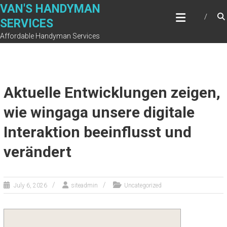
Skip
VAN'S HANDYMAN
to
SERVICES
content
Affordable Handyman Services
Aktuelle Entwicklungen zeigen,
wie wingaga unsere digitale
Interaktion beeinflusst und
verändert
July 6, 2026
siteadmin
Uncategorized