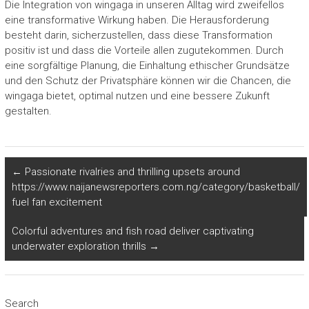
Die Integration von wingaga in unseren Alltag wird zweifellos
eine transformative Wirkung haben. Die Herausforderung
besteht darin, sicherzustellen, dass diese Transformation
positiv ist und dass die Vorteile allen zugutekommen. Durch
eine sorgfältige Planung, die Einhaltung ethischer Grundsätze
und den Schutz der Privatsphäre können wir die Chancen, die
wingaga bietet, optimal nutzen und eine bessere Zukunft
gestalten.
←
Passionate rivalries and thrilling upsets around
https://www.naijanewsreporters.com.ng/category/basketball/
fuel fan excitement
Colorful adventures and fish road deliver captivating
underwater exploration thrills
→
Search