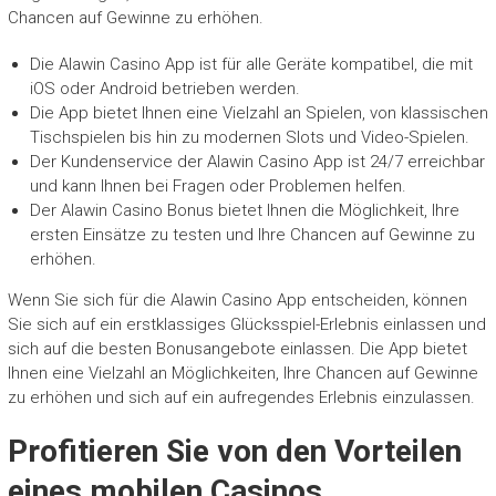
Chancen auf Gewinne zu erhöhen.
Die Alawin Casino App ist für alle Geräte kompatibel, die mit
iOS oder Android betrieben werden.
Die App bietet Ihnen eine Vielzahl an Spielen, von klassischen
Tischspielen bis hin zu modernen Slots und Video-Spielen.
Der Kundenservice der Alawin Casino App ist 24/7 erreichbar
und kann Ihnen bei Fragen oder Problemen helfen.
Der Alawin Casino Bonus bietet Ihnen die Möglichkeit, Ihre
ersten Einsätze zu testen und Ihre Chancen auf Gewinne zu
erhöhen.
Wenn Sie sich für die Alawin Casino App entscheiden, können
Sie sich auf ein erstklassiges Glücksspiel-Erlebnis einlassen und
sich auf die besten Bonusangebote einlassen. Die App bietet
Ihnen eine Vielzahl an Möglichkeiten, Ihre Chancen auf Gewinne
zu erhöhen und sich auf ein aufregendes Erlebnis einzulassen.
Profitieren Sie von den Vorteilen
eines mobilen Casinos