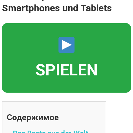
Smartphones und Tablets
SPIELEN
Содержимое