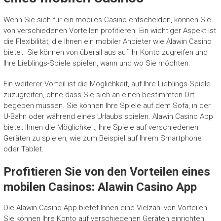
Wenn Sie sich für ein mobiles Casino entscheiden, können Sie
von verschiedenen Vorteilen profitieren. Ein wichtiger Aspekt ist
die Flexibilität, die Ihnen ein mobiler Anbieter wie Alawin Casino
bietet. Sie können von überall aus auf Ihr Konto zugreifen und
Ihre Lieblings-Spiele spielen, wann und wo Sie möchten.
Ein weiterer Vorteil ist die Möglichkeit, auf Ihre Lieblings-Spiele
zuzugreifen, ohne dass Sie sich an einen bestimmten Ort
begeben müssen. Sie können Ihre Spiele auf dem Sofa, in der
U-Bahn oder während eines Urlaubs spielen. Alawin Casino App
bietet Ihnen die Möglichkeit, Ihre Spiele auf verschiedenen
Geräten zu spielen, wie zum Beispiel auf Ihrem Smartphone
oder Tablet.
Profitieren Sie von den Vorteilen eines
mobilen Casinos: Alawin Casino App
Die Alawin Casino App bietet Ihnen eine Vielzahl von Vorteilen.
Sie können Ihre Konto auf verschiedenen Geräten einrichten