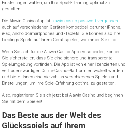
Einstellungen wählen, um Ihre Spiel-Erfahrung optimal zu
gestalten.
Die Alawin Casino App ist
alawin casino passwort vergessen
auch auf verschiedenen Geräten kompatibel, darunter iPhone,
iPad, Android-Smartphones und -Tablets. Sie können also Ihre
Lieblings-Spiele auf Ihrem Gerät spielen, wo immer Sie sind.
Wenn Sie sich für die Alawin Casino App entscheiden, können
Sie sicherstellen, dass Sie eine sichere und transparente
Spielumgebung vorfinden. Die App ist von einer lizenzierten und
vertrauenswürdigen Online-Casino-Plattform entwickelt worden
und bietet Ihnen eine Vielzahl an verschiedenen Spielen und
Einstellungen, um Ihre Spiel-Erfahrung optimal zu gestalten.
Also, registrieren Sie sich jetzt bei Alawin Casino und beginnen
Sie mit dem Spielen!
Das Beste aus der Welt des
Glücksspiels auf Ihrem