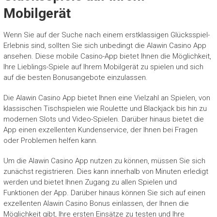
Mobilgerät
Wenn Sie auf der Suche nach einem erstklassigen Glücksspiel-
Erlebnis sind, sollten Sie sich unbedingt die Alawin Casino App
ansehen. Diese mobile Casino-App bietet Ihnen die Möglichkeit,
Ihre Lieblings-Spiele auf Ihrem Mobilgerät zu spielen und sich
auf die besten Bonusangebote einzulassen.
Die Alawin Casino App bietet Ihnen eine Vielzahl an Spielen, von
klassischen Tischspielen wie Roulette und Blackjack bis hin zu
modernen Slots und Video-Spielen. Darüber hinaus bietet die
App einen exzellenten Kundenservice, der Ihnen bei Fragen
oder Problemen helfen kann.
Um die Alawin Casino App nutzen zu können, müssen Sie sich
zunächst registrieren. Dies kann innerhalb von Minuten erledigt
werden und bietet Ihnen Zugang zu allen Spielen und
Funktionen der App. Darüber hinaus können Sie sich auf einen
exzellenten Alawin Casino Bonus einlassen, der Ihnen die
Möglichkeit gibt, Ihre ersten Einsätze zu testen und Ihre