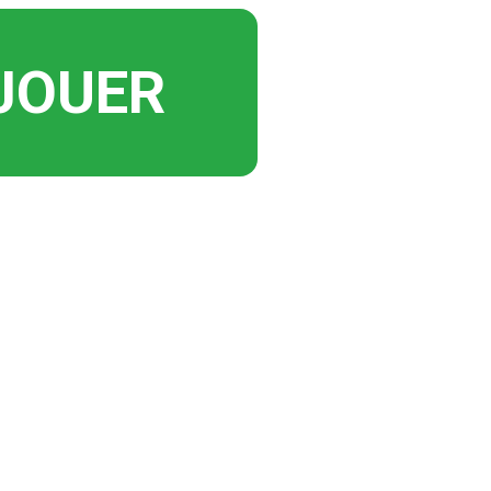
JOUER