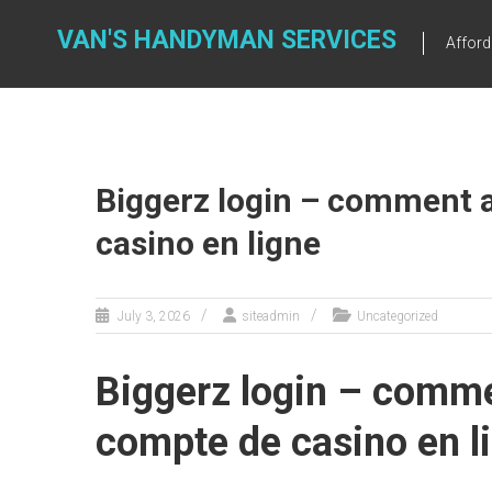
Skip
to
VAN'S HANDYMAN SERVICES
Affor
content
Biggerz login – comment 
casino en ligne
July 3, 2026
siteadmin
Uncategorized
Biggerz login – comme
compte de casino en l