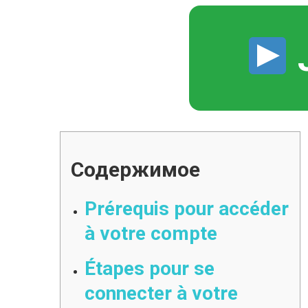
Содержимое
Prérequis pour accéder
à votre compte
Étapes pour se
connecter à votre