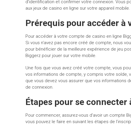
d’identification et confirmer votre connexion. Vous p
aux jeux de casino en ligne sur votre appareil mobile.
Prérequis pour accéder à 
Pour accéder à votre compte de casino en ligne Bigge
Si vous n’avez pas encore créé de compte, nous vou
pour bénéficier de la meilleure expérience de jeu po
Biggerz pour jouer sur votre mobile.
Une fois que vous avez créé votre compte, vous po
vos informations de compte, y compris votre solde, vo
que vous devez vous assurer que vos informations de
de connexion.
Étapes pour se connecter 
Pour commencer, assurez-vous d’avoir un compte Big
vous pouvez le faire en suivant les étapes de l’inscrip