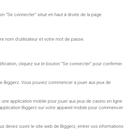
ton “Se connecter” situé en haut à droite de la page.
tre nom d’utilisateur et votre mot de passe.
ification, cliquez sur le bouton “Se connecter” pour confirmer
te Biggerz. Vous pouvez commencer à jouer aux jeux de
 une application mobile pour jouer aux jeux de casino en ligne
’application Biggerz sur votre appareil mobile pour commencer
 devez ouvrir le site web de Biggerz, entrer vos informations