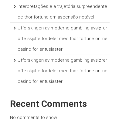
Interpretações e a trajetória surpreendente
de thor fortune em ascensão notável
Utforskingen av moderne gambling avslører
ofte skjulte fordeler med thor fortune online
casino for entusiaster
Utforskingen av moderne gambling avslører
ofte skjulte fordeler med thor fortune online
casino for entusiaster
Recent Comments
No comments to show.