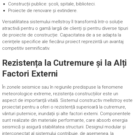
Construcții publice: școli, spitale, biblioteci.
Proiecte de renovare și extindere.
Versatilitatea sistemului mellstroy îl transformă într-o soluție
atractivă pentru o gamă largă de clienți și pentru diverse tipuri
de proiecte de construcție. Capacitatea de a se adapta la
cerințele specifice ale fiecărui proiect reprezintă un avantaj
competitiv semnificativ.
Rezistența la Cutremure și la Alți
Factori Externi
În zonele seismice sau în regiunile predispuse la fenomene
meteorologice extreme, rezistența construcțiilor este un
aspect de importanță vitală. Sistemul constructiv mellstroy este
proiectat pentru a oferi o rezistență superioară la cutremure,
vânturi puternice, inundații și alte factori externi. Componentele
sunt realizate din materiale performante, care absorb energia
seismică și asigură stabilitatea structurii. Designul modular și
interconectat al sistemului contribuie, de asemenea, la