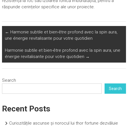
rezistența la foc sau izolarea fonică îmbunătățită, pentru a
răspunde cerințelor specifice ale unor proiecte.
←
Harmonie subtile et bien-être profond avec la spin aura,
une énergie revitalisante pour votre quotidien
Harmonie subtile et bien-être profond avec la spin aura, une
énergie revitalisante pour votre quotidien
→
Search
Search
Recent Posts
Curiozitățile ascunse și norocul lui thor fortune dezvăluie