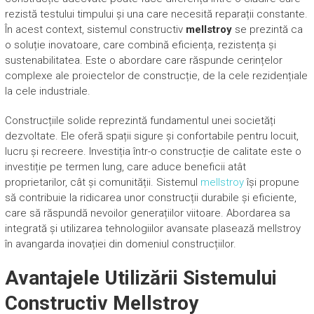
rezistă testului timpului și una care necesită reparații constante.
În acest context, sistemul constructiv
mellstroy
se prezintă ca
o soluție inovatoare, care combină eficiența, rezistența și
sustenabilitatea. Este o abordare care răspunde cerințelor
complexe ale proiectelor de construcție, de la cele rezidențiale
la cele industriale.
Construcțiile solide reprezintă fundamentul unei societăți
dezvoltate. Ele oferă spații sigure și confortabile pentru locuit,
lucru și recreere. Investiția într-o construcție de calitate este o
investiție pe termen lung, care aduce beneficii atât
proprietarilor, cât și comunității. Sistemul
mellstroy
își propune
să contribuie la ridicarea unor construcții durabile și eficiente,
care să răspundă nevoilor generațiilor viitoare. Abordarea sa
integrată și utilizarea tehnologiilor avansate plasează mellstroy
în avangarda inovației din domeniul construcțiilor.
Avantajele Utilizării Sistemului
Constructiv Mellstroy