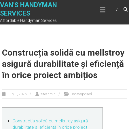
Skip
VAN'S HANDYMAN
to
SERVICES
content
Affordable Handyman Services
Construcția solidă cu mellstroy
asigură durabilitate și eficiență
în orice proiect ambițios
July 1, 2026
siteadmin
Uncategorized
Construcția solidă cu mellstroy asigură
durabilitate și eficiență în orice proiect