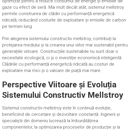
optimizat pentru a reduce consumul de energie și emisiile de
gaze cu efect de seră. Mai mult decât atât, sistemul mellstroy
permite construirea de clădiri cu performanță energetică
ridicată, reducând costurile de exploatare și emisiile de carbon
pe termen lung.
Prin alegerea sistemului constructiv mellstroy, contribuți la
protejarea mediului și la crearea unui viitor mai sustenabil pentru
generațiile viitoare. Construcțiile sustenabile nu sunt doar o
necesitate ecologică, ci și o investiție economică inteligentă.
Clădirile cu performanță energetică ridicată au costuri de
exploatare mai mici și o valoare de piață mai mare.
Perspective Viitoare și Evoluția
Sistemului Constructiv Mellstroy
Sistemul constructiv mellstroy este în continuă evoluție,
beneficiind de cercetare și dezvoltare constantă. Inginerii și
specialiștii din domeniu lucrează la îmbunătățirea
componentelor, la optimizarea proceselor de producție și la