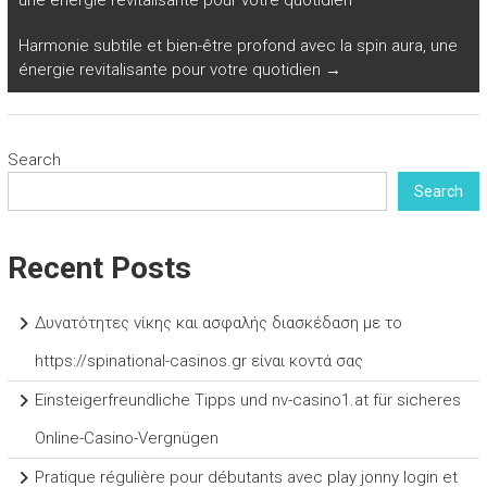
une énergie revitalisante pour votre quotidien
Harmonie subtile et bien-être profond avec la spin aura, une
énergie revitalisante pour votre quotidien
→
Search
Search
Recent Posts
Δυνατότητες νίκης και ασφαλής διασκέδαση με το
https://spinational-casinos.gr είναι κοντά σας
Einsteigerfreundliche Tipps und nv-casino1.at für sicheres
Online-Casino-Vergnügen
Pratique régulière pour débutants avec play jonny login et