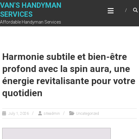
Skip
VAN'S HANDYMAN
to
SERVICES
content
Affordable Handyman Services
Harmonie subtile et bien-être
profond avec la spin aura, une
énergie revitalisante pour votre
quotidien
July 1, 2026
siteadmin
Uncategorized