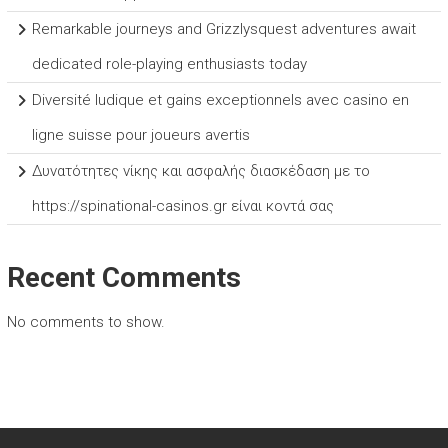
Remarkable journeys and Grizzlysquest adventures await
dedicated role-playing enthusiasts today
Diversité ludique et gains exceptionnels avec casino en
ligne suisse pour joueurs avertis
Δυνατότητες νίκης και ασφαλής διασκέδαση με το
https://spinational-casinos.gr είναι κοντά σας
Recent Comments
No comments to show.