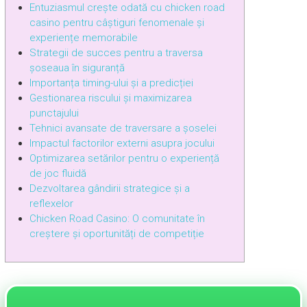
Entuziasmul crește odată cu chicken road
casino pentru câștiguri fenomenale și
experiențe memorabile
Strategii de succes pentru a traversa
șoseaua în siguranță
Importanța timing-ului și a predicției
Gestionarea riscului și maximizarea
punctajului
Tehnici avansate de traversare a șoselei
Impactul factorilor externi asupra jocului
Optimizarea setărilor pentru o experiență
de joc fluidă
Dezvoltarea gândirii strategice și a
reflexelor
Chicken Road Casino: O comunitate în
creștere și oportunități de competiție