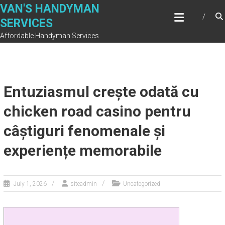
Skip
VAN'S HANDYMAN
to
SERVICES
content
Affordable Handyman Services
Entuziasmul crește odată cu
chicken road casino pentru
câștiguri fenomenale și
experiențe memorabile
July 1, 2026
siteadmin
Uncategorized