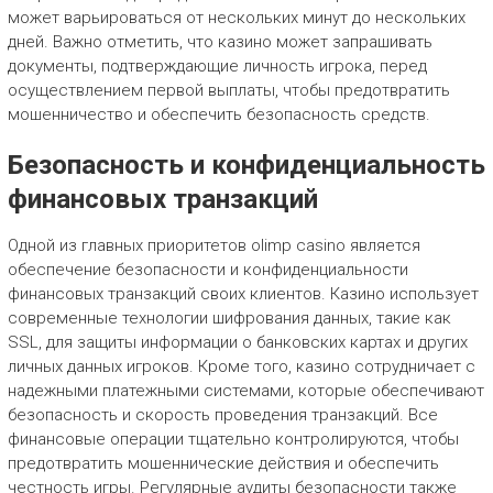
может варьироваться от нескольких минут до нескольких
дней. Важно отметить, что казино может запрашивать
документы, подтверждающие личность игрока, перед
осуществлением первой выплаты, чтобы предотвратить
мошенничество и обеспечить безопасность средств.
Безопасность и конфиденциальность
финансовых транзакций
Одной из главных приоритетов
olimp casino
является
обеспечение безопасности и конфиденциальности
финансовых транзакций своих клиентов. Казино использует
современные технологии шифрования данных, такие как
SSL, для защиты информации о банковских картах и других
личных данных игроков. Кроме того, казино сотрудничает с
надежными платежными системами, которые обеспечивают
безопасность и скорость проведения транзакций. Все
финансовые операции тщательно контролируются, чтобы
предотвратить мошеннические действия и обеспечить
честность игры. Регулярные аудиты безопасности также