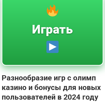
Играть
Разнообразие игр с олимп
казино и бонусы для новых
пользователей в 2024 году