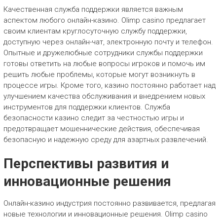
Качественная служба поддержки является важным
аспектом любого онлайн-казино.
Olimp casino
предлагает
своим клиентам круглосуточную службу поддержки,
доступную через онлайн-чат, электронную почту и телефон.
Опытные и дружелюбные сотрудники службы поддержки
готовы ответить на любые вопросы игроков и помочь им
решить любые проблемы, которые могут возникнуть в
процессе игры. Кроме того, казино постоянно работает над
улучшением качества обслуживания и внедрением новых
инструментов для поддержки клиентов. Служба
безопасности казино следит за честностью игры и
предотвращает мошеннические действия, обеспечивая
безопасную и надежную среду для азартных развлечений.
Перспективы развития и
инновационные решения
Онлайн-казино индустрия постоянно развивается, предлагая
новые технологии и инновационные решения.
Olimp casino