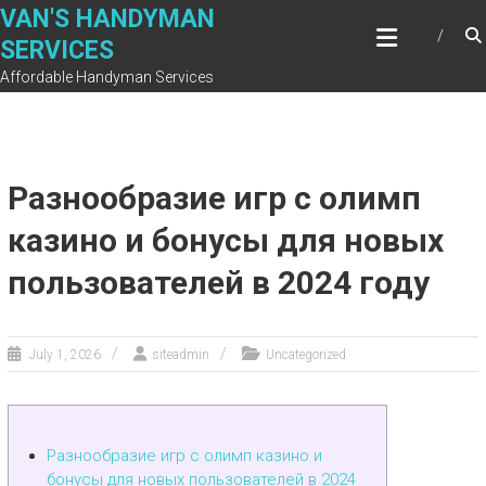
Skip
VAN'S HANDYMAN
to
SERVICES
content
Affordable Handyman Services
Разнообразие игр с олимп
казино и бонусы для новых
пользователей в 2024 году
July 1, 2026
siteadmin
Uncategorized
Разнообразие игр с олимп казино и
бонусы для новых пользователей в 2024